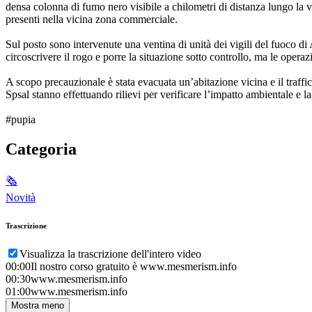
densa colonna di fumo nero visibile a chilometri di distanza lungo l
presenti nella vicina zona commerciale.
Sul posto sono intervenute una ventina di unità dei vigili del fuoco di
circoscrivere il rogo e porre la situazione sotto controllo, ma le operaz
A scopo precauzionale è stata evacuata un’abitazione vicina e il traffi
Spsal stanno effettuando rilievi per verificare l’impatto ambientale e 
#pupia
Categoria
🗞
Novità
Trascrizione
Visualizza la trascrizione dell'intero video
00:00
Il nostro corso gratuito è www.mesmerism.info
00:30
www.mesmerism.info
01:00
www.mesmerism.info
Mostra meno