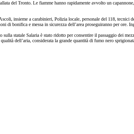
a vallata del Tronto. Le fiamme hanno rapidamente avvolto un capannone,
 Ascoli, insieme a carabinieri, Polizia locale, personale del 118, tecnic
ioni di bonifica e messa in sicurezza dell’area proseguiranno per ore. Ingen
co sulla statale Salaria è stato ridotto per consentire il passaggio dei 
la qualità dell’aria, considerata la grande quantità di fumo nero sprigion