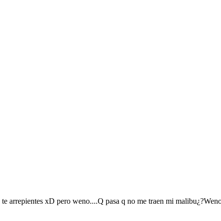
o te arrepientes xD pero weno....Q pasa q no me traen mi malibu¿?Weno