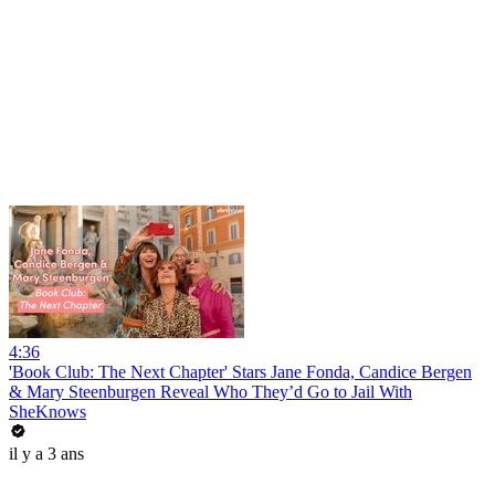
4:36
'Book Club: The Next Chapter' Stars Jane Fonda, Candice Bergen
& Mary Steenburgen Reveal Who They’d Go to Jail With
SheKnows
il y a 3 ans