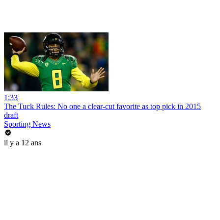
1:33
The Tuck Rules: No one a clear-cut favorite as top pick in 2015
draft
Sporting News
il y a 12 ans