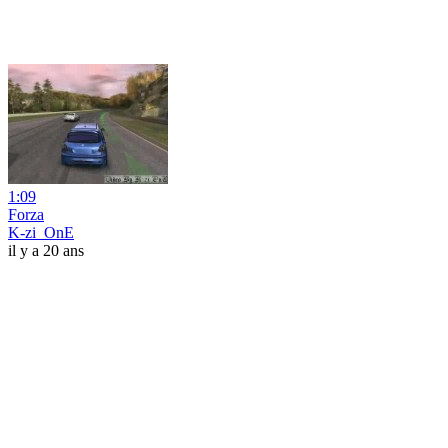
1:09
Forza
K-zi_OnE
il y a 20 ans