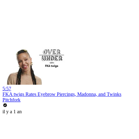
5:57
FKA twigs Rates Eyebrow Piercings, Madonna, and Twinks
Pitchfork
il y a 1 an