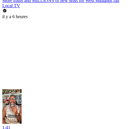
More trains and MILLIONS of new seats for West Midlands rail
Local TV
il y a 6 heures
1:41