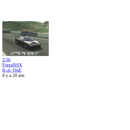
2:56
ForzaNSX
K-zi_OnE
il y a 20 ans