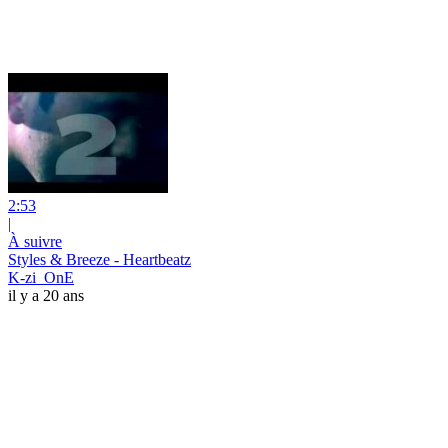
2:53
|
À suivre
Styles & Breeze - Heartbeatz
K-zi_OnE
il y a 20 ans