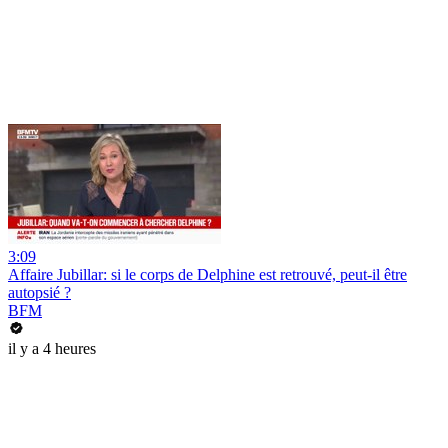
3:09
Affaire Jubillar: si le corps de Delphine est retrouvé, peut-il être
autopsié ?
BFM
il y a 4 heures