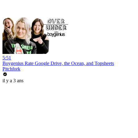
5:51
Boygenius Rate Google Drive, the Ocean, and Topsheets
Pitchfork
il y a 3 ans