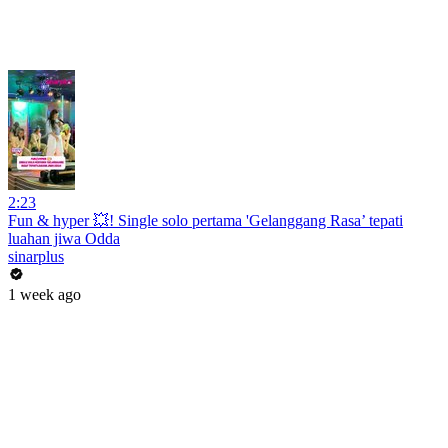
2:23
Fun & hyper 💥! Single solo pertama 'Gelanggang Rasa’ tepati
luahan jiwa Odda
sinarplus
1 week ago