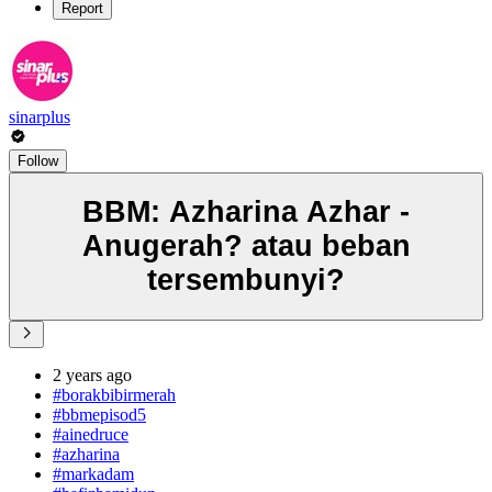
Report
sinarplus
Follow
BBM: Azharina Azhar -
Anugerah? atau beban
tersembunyi?
2 years ago
#borakbibirmerah
#bbmepisod5
#ainedruce
#azharina
#markadam