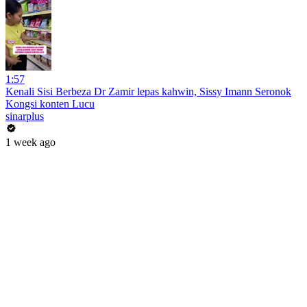
1:57
Kenali Sisi Berbeza Dr Zamir lepas kahwin, Sissy Imann Seronok
Kongsi konten Lucu
sinarplus
1 week ago