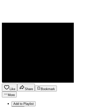
Like
Share
Bookmark
More
Add to Playlist