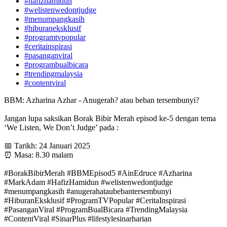
#hafizhamidun
#welistenwedontjudge
#menumpangkasih
#hiburaneksklusif
#programtvpopular
#ceritainspirasi
#pasanganviral
#programbualbicara
#trendingmalaysia
#contentviral
BBM: Azharina Azhar - Anugerah? atau beban tersembunyi?
Jangan lupa saksikan Borak Bibir Merah episod ke-5 dengan tema
‘We Listen, We Don’t Judge’ pada :
📅 Tarikh: 24 Januari 2025
⏰ Masa: 8.30 malam
#BorakBibirMerah #BBMEpisod5 #AinEdruce #Azharina
#MarkAdam #HafizHamidun #welistenwedontjudge
#menumpangkasih #anugerahataubebantersembunyi
#HiburanEksklusif #ProgramTVPopular #CeritaInspirasi
#PasanganViral #ProgramBualBicara #TrendingMalaysia
#ContentViral #SinarPlus #lifestylesinarharian