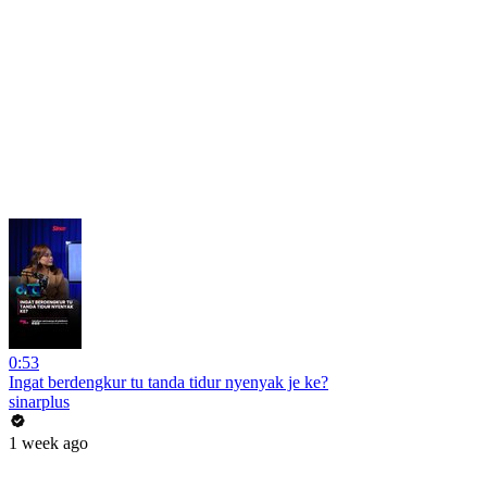
0:53
Ingat berdengkur tu tanda tidur nyenyak je ke?
sinarplus
1 week ago