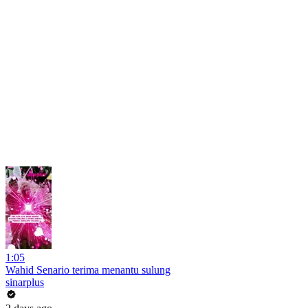
1:05
Wahid Senario terima menantu sulung
sinarplus