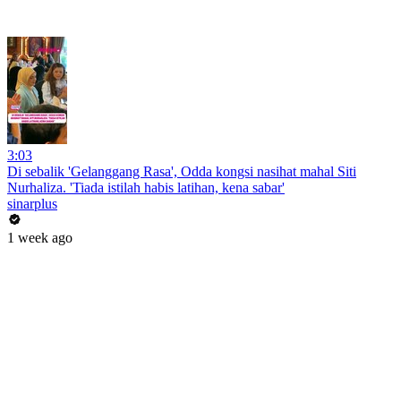
3:03
Di sebalik 'Gelanggang Rasa', Odda kongsi nasihat mahal Siti
Nurhaliza. 'Tiada istilah habis latihan, kena sabar'
sinarplus
1 week ago