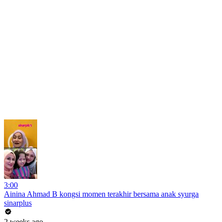
3:00
Ainina Ahmad B kongsi momen terakhir bersama anak syurga
sinarplus
2 weeks ago