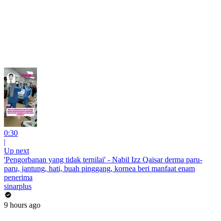
0:30
|
Up next
'Pengorbanan yang tidak ternilai' - Nabil Izz Qaisar derma paru-
paru, jantung, hati, buah pinggang, kornea beri manfaat enam
penerima
sinarplus
9 hours ago