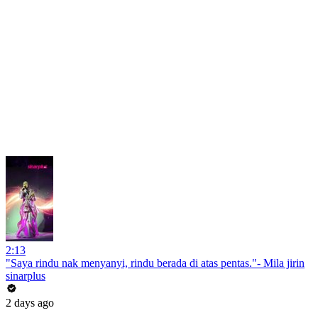
2:13
"Saya rindu nak menyanyi, rindu berada di atas pentas."- Mila jirin
sinarplus
2 days ago