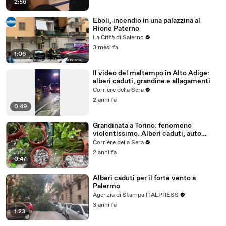
2:56
Eboli, incendio in una palazzina al
Rione Paterno
La Città di Salerno
3 mesi fa
1:06
Il video del maltempo in Alto Adige:
alberi caduti, grandine e allagamenti
Corriere della Sera
2 anni fa
0:49
Grandinata a Torino: fenomeno
violentissimo. Alberi caduti, auto
danneggiate
Corriere della Sera
2 anni fa
0:47
Alberi caduti per il forte vento a
Palermo
Agenzia di Stampa ITALPRESS
3 anni fa
1:23