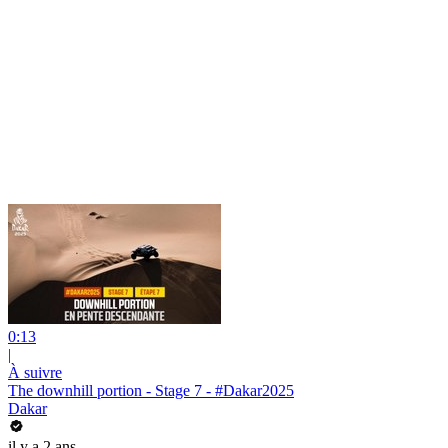
0:13
|
À suivre
The downhill portion - Stage 7 - #Dakar2025
Dakar
il y a 2 ans