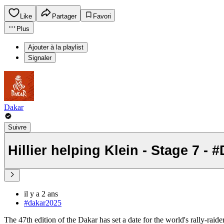
Like
Partager
Favori
Plus
Ajouter à la playlist
Signaler
Dakar
Suivre
Hillier helping Klein - Stage 7 - 
il y a 2 ans
#dakar2025
The 47th edition of the Dakar has set a date for the world's rally-raid