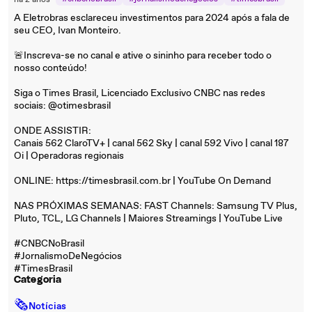
há 2 anos
A Eletrobras esclareceu investimentos para 2024 após a fala de
seu CEO, Ivan Monteiro.
🚨Inscreva-se no canal e ative o sininho para receber todo o
nosso conteúdo!
Siga o Times Brasil, Licenciado Exclusivo CNBC nas redes
sociais: @otimesbrasil
ONDE ASSISTIR:
Canais 562 ClaroTV+ | canal 562 Sky | canal 592 Vivo | canal 187
Oi | Operadoras regionais
ONLINE: https://timesbrasil.com.br | YouTube On Demand
NAS PRÓXIMAS SEMANAS: FAST Channels: Samsung TV Plus,
Pluto, TCL, LG Channels | Maiores Streamings | YouTube Live
#CNBCNoBrasil
#JornalismoDeNegócios
#TimesBrasil
Categoria
🗞
Notícias