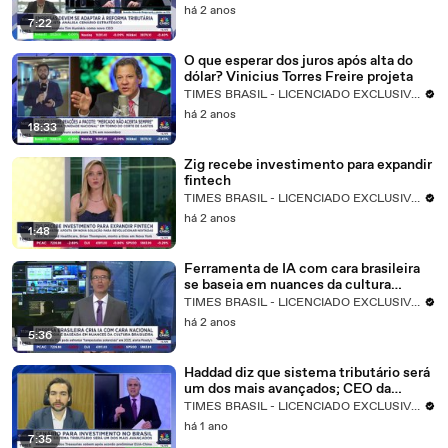
há 2 anos
7:22
O que esperar dos juros após alta do
dólar? Vinicius Torres Freire projeta
TIMES BRASIL - LICENCIADO EXCLUSIVO CNBC
há 2 anos
18:33
Zig recebe investimento para expandir
fintech
TIMES BRASIL - LICENCIADO EXCLUSIVO CNBC
há 2 anos
1:48
Ferramenta de IA com cara brasileira
se baseia em nuances da cultura
nacional; CFO explica
TIMES BRASIL - LICENCIADO EXCLUSIVO CNBC
há 2 anos
5:36
Haddad diz que sistema tributário será
um dos mais avançados; CEO da
Referência Capital analisa
TIMES BRASIL - LICENCIADO EXCLUSIVO CNBC
há 1 ano
7:35