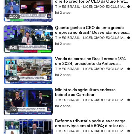
direito creditório? CEO da Ouro Preto
Investimentos explica
TIMES BRASIL - LICENCIADO EXCLUSIVO CNBC
há 2 anos
12:00
Quanto ganha o CEO de uma grande
empresa no Brasil? Desvendamos esse
mistério!
TIMES BRASIL - LICENCIADO EXCLUSIVO CNBC
há 2 anos
15:48
Venda de carros no Brasil cresce 15%
em 2024; presidente da Anfavea
analisa cenário
TIMES BRASIL - LICENCIADO EXCLUSIVO CNBC
há 2 anos
15:49
Ministro da agricultura endossa
boicote ao Carrefour
TIMES BRASIL - LICENCIADO EXCLUSIVO CNBC
há 2 anos
2:02
Reforma tributária pode elevar carga
em serviços em até 50%; diretor da
Becomex avalia
TIMES BRASIL - LICENCIADO EXCLUSIVO CNBC