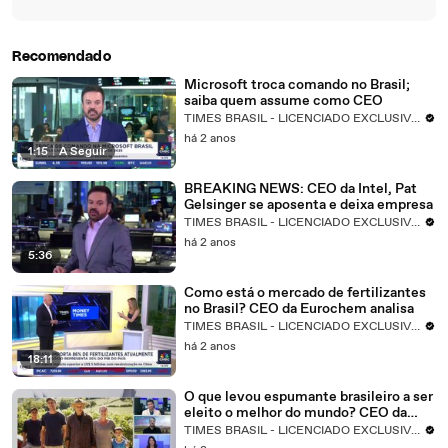
Recomendado
Microsoft troca comando no Brasil;
saiba quem assume como CEO
TIMES BRASIL - LICENCIADO EXCLUSIVO CNBC
há 2 anos
1:15
|
A Seguir
BREAKING NEWS: CEO da Intel, Pat
Gelsinger se aposenta e deixa empresa
TIMES BRASIL - LICENCIADO EXCLUSIVO CNBC
há 2 anos
5:36
Como está o mercado de fertilizantes
no Brasil? CEO da Eurochem analisa
TIMES BRASIL - LICENCIADO EXCLUSIVO CNBC
há 2 anos
18:11
O que levou espumante brasileiro a ser
eleito o melhor do mundo? CEO da
Nova Aliança detalha
TIMES BRASIL - LICENCIADO EXCLUSIVO CNBC