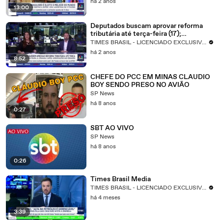
há 2 anos
13:00
Deputados buscam aprovar reforma
tributária até terça-feira (17);
especialista comenta
TIMES BRASIL - LICENCIADO EXCLUSIVO CNBC
há 2 anos
8:52
CHEFE DO PCC EM MINAS CLAUDIO
BOY SENDO PRESO NO AVIÃO
SP News
há 8 anos
0:27
SBT AO VIVO
SP News
há 8 anos
0:26
Times Brasil Media
TIMES BRASIL - LICENCIADO EXCLUSIVO CNBC
há 4 meses
3:39