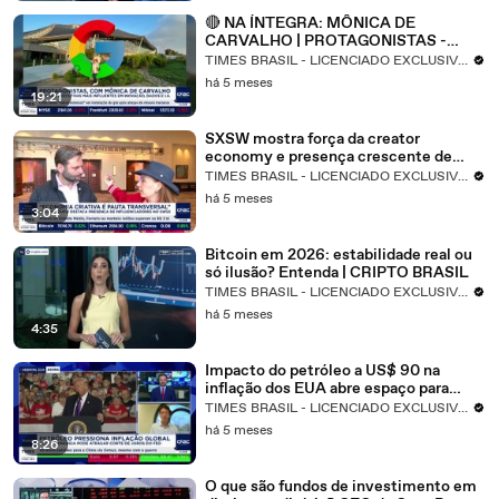
🔴 NA ÍNTEGRA: MÔNICA DE
CARVALHO | PROTAGONISTAS -
19/03/2026
TIMES BRASIL - LICENCIADO EXCLUSIVO CNBC
há 5 meses
19:21
SXSW mostra força da creator
economy e presença crescente de
influenciadores
TIMES BRASIL - LICENCIADO EXCLUSIVO CNBC
há 5 meses
3:04
Bitcoin em 2026: estabilidade real ou
só ilusão? Entenda | CRIPTO BRASIL
TIMES BRASIL - LICENCIADO EXCLUSIVO CNBC
há 5 meses
4:35
Impacto do petróleo a US$ 90 na
inflação dos EUA abre espaço para
cortes de juros
TIMES BRASIL - LICENCIADO EXCLUSIVO CNBC
há 5 meses
8:26
O que são fundos de investimento em