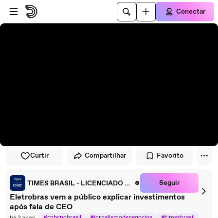
Pular para o player
Ir para o conteúdo principal
Conectar
Curtir
Compartilhar
Favorito
Seguir
TIMES BRASIL - LICENCIADO EXCLUSIVO CNBC
Eletrobras vem a público explicar investimentos
após fala de CEO
#cnbcnobrasil
#jornalismodenegocios
#timesbrasil