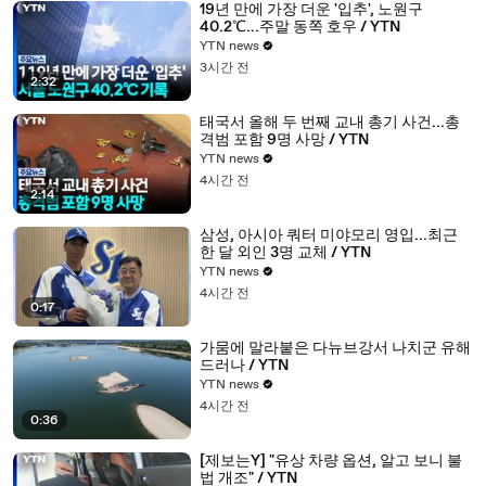
19년 만에 가장 더운 '입추', 노원구
40.2℃...주말 동쪽 호우 / YTN
YTN news
3시간 전
2:32
태국서 올해 두 번째 교내 총기 사건...총
격범 포함 9명 사망 / YTN
YTN news
4시간 전
2:14
삼성, 아시아 쿼터 미야모리 영입...최근
한 달 외인 3명 교체 / YTN
YTN news
4시간 전
0:17
가뭄에 말라붙은 다뉴브강서 나치군 유해
드러나 / YTN
YTN news
4시간 전
0:36
[제보는Y] "유상 차량 옵션, 알고 보니 불
법 개조" / YTN