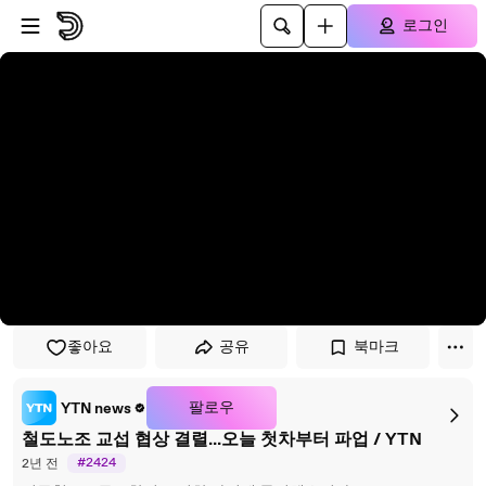
플레이어로 건너뛰기
본문으로 건너뛰기
로그인
좋아요
공유
북마크
팔로우
YTN news
철도노조 교섭 협상 결렬...오늘 첫차부터 파업 / YTN
#2424
2년 전