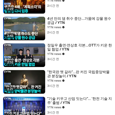
YTN news
2시간 전
2:22
4년 만의 댐 취수 중단...가뭄에 강물 원수
공급 / YTN
YTN news
2시간 전
2:42
정일우 출연·연상호 각본...OTT가 키운 한
일 협업 / YTN
YTN news
3시간 전
2:32
"한국판 멧 갈라"...판 커진 국립중앙박물
관 분장놀이 / YTN
YTN news
3시간 전
2:21
"기술 키우고 산업 잇는다"... '한전 기술 지
주' 출범 / YTN
YTN news
3시간 전