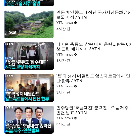
2:27
안동 예안향교 대성전 국가지정문화유산
보물 지정 / YTN
YTN news
3시간 전
0:35
타이완 총통도 '참수 대피 훈련'...왕복 6차
선 교량 폐쇄까지 / YTN
YTN news
3시간 전
2:12
'힙'의 성지 네덜란드 암스테르담에서 만
난 한류 / YTN
YTN news
3시간 전
2:41
민주당권 '호남대전' 총력전...오늘 제주·
인천 발표 / YTN
YTN news
3시간 전
2:17