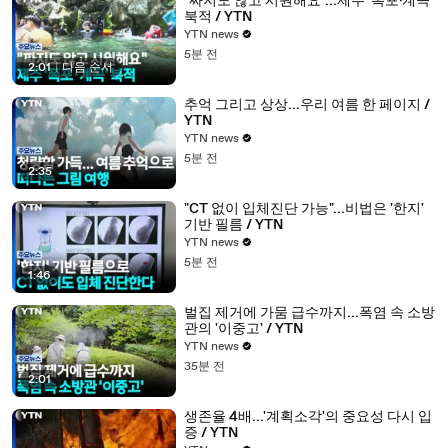
"짜지도 않고 시원해요"...제주 '폭포·계곡'
북적 / YTN
YTN news
5분 전
2:01
|
다음 순서
추억 그리고 상상...우리 여름 한 페이지 /
YTN
YTN news
5분 전
2:35
"CT 없이 입체진단 가능"...비법은 '한지'
기반 필름 / YTN
YTN news
5분 전
1:46
벌집 제거에 가뭄 급수까지...폭염 속 소방
관의 '이중고' / YTN
YTN news
35분 전
2:01
생존율 4배...'계획소각'의 중요성 다시 입
증 / YTN