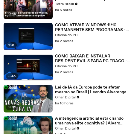
Terra Brasil
há 5 horas
0:48
COMO ATIVAR WINDOWS 11/10
PERMANENTE SEM PROGRAMAS -
ATUALIZADO 2026
Oficina do PC
há 2 meses
1:31
COMO BAIXAR E INSTALAR
RESIDENT EVIL 5 PARA PC FRACO -
ATUALIZADO 2026
Oficina do PC
há 2 meses
5:46
Lei de IA da Europa pode te afetar
mesmo no Brasil | Leandro Alvarenga
Olhar Digital
há 16 horas
9:09
A inteligência artificial está criando
uma nova elite cognitiva? | Alvaro
Machado Dias
Olhar Digital