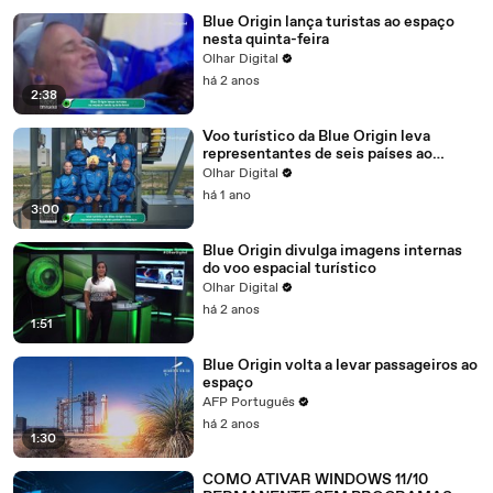
Blue Origin lança turistas ao espaço
nesta quinta-feira
Olhar Digital
há 2 anos
2:38
Voo turístico da Blue Origin leva
representantes de seis países ao
espaço
Olhar Digital
há 1 ano
3:00
Blue Origin divulga imagens internas
do voo espacial turístico
Olhar Digital
há 2 anos
1:51
Blue Origin volta a levar passageiros ao
espaço
AFP Português
há 2 anos
1:30
COMO ATIVAR WINDOWS 11/10