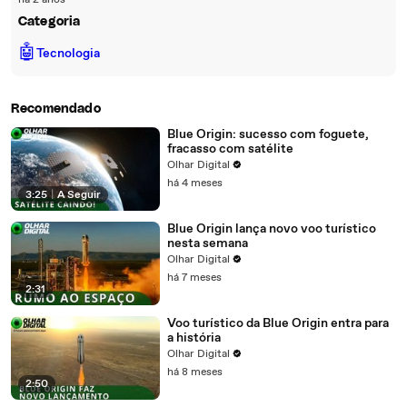
há 2 anos
Categoria
🤖
Tecnologia
Recomendado
Blue Origin: sucesso com foguete,
fracasso com satélite
Olhar Digital
há 4 meses
3:25
|
A Seguir
Blue Origin lança novo voo turístico
nesta semana
Olhar Digital
há 7 meses
2:31
Voo turístico da Blue Origin entra para
a história
Olhar Digital
há 8 meses
2:50