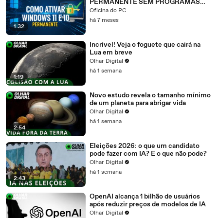
PERMANENTE SEM PROGRAMAS
(2026)
Oficina do PC
há 7 meses
1:32
Incrível! Veja o foguete que cairá na
Lua em breve
Olhar Digital
há 1 semana
1:19
Novo estudo revela o tamanho mínimo
de um planeta para abrigar vida
Olhar Digital
há 1 semana
2:54
Eleições 2026: o que um candidato
pode fazer com IA? E o que não pode?
Olhar Digital
há 1 semana
2:43
OpenAI alcança 1 bilhão de usuários
após reduzir preços de modelos de IA
Olhar Digital