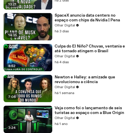
há 2 dias
13:21
SpaceX anuncia data centers no
espaço com chips da Nvidia | Pena
Olhar Digital
há 3 dias
14:35
Culpa do El Niño? Chuvas, ventania e
até tornado atingem o Brasil
Olhar Digital
há 4 dias
8:52
Newton e Halley: a amizade que
revolucionou a ciência
Olhar Digital
há 1 semana
7:05
Veja como foi o lançamento de seis
turistas ao espaço com a Blue Origin
Olhar Digital
há 1 ano
3:24