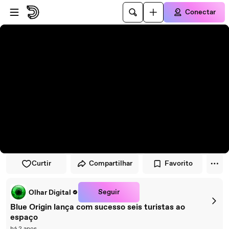
Pular para o player
Ir para o conteúdo principal
Conectar
Curtir
Compartilhar
Favorito
Seguir
Olhar Digital
Blue Origin lança com sucesso seis turistas ao
espaço