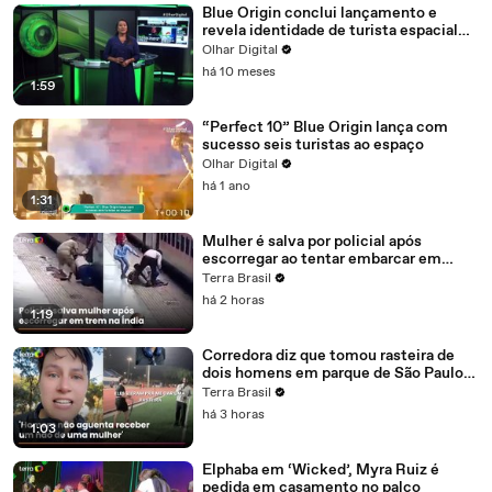
Blue Origin conclui lançamento e
revela identidade de turista espacial
secreto
Olhar Digital
há 10 meses
1:59
“Perfect 10” Blue Origin lança com
sucesso seis turistas ao espaço
Olhar Digital
há 1 ano
1:31
Mulher é salva por policial após
escorregar ao tentar embarcar em
trem na Índia
Terra Brasil
há 2 horas
1:19
Corredora diz que tomou rasteira de
dois homens em parque de São Paulo
após falar 'não'
Terra Brasil
há 3 horas
1:03
Elphaba em ‘Wicked’, Myra Ruiz é
pedida em casamento no palco