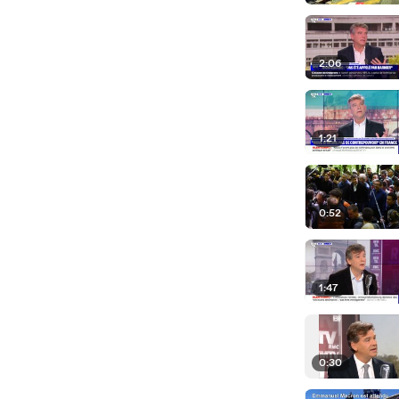
2:06
1:21
0:52
1:47
0:30