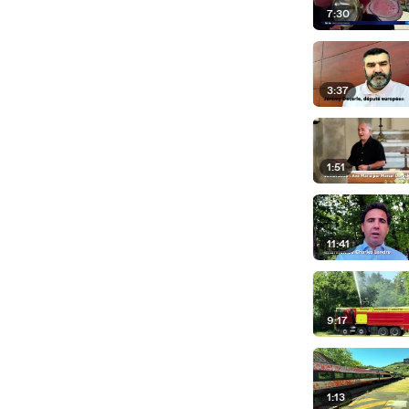
7:30
3:37
1:51
11:41
9:17
1:13