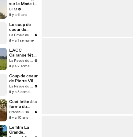
du made in
sur le Made in
France"
France: "C’est
BFM
une cause
il y a 11 ans
nationale qui
dépasse les
Le coup de
clivages
coeur de
politiques"
Jérôme
La Revue du vin de France
Gagnez dans
il y a 1 semaine
le Guide des
meilleurs vins
L'AOC
de France
Cairanne fête
2027
ses 10 ans :
La Revue du vin de France
découverte
il y a 2 semaines
de ce terroir
de
Coup de coeur
de Pierre Vila
Palleja à
La Revue du vin de France
Bordeaux
il y a 3 semaines
Cueillette à la
ferme du
château à
France 3 Bourgogne
Chevigny-
il y a 10 ans
Saint-Sauveur
: Direct 3
Le film La
Grande