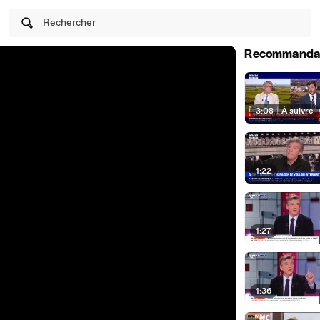
Rechercher
Recommanda
3:08
|
À suivre
1:22
1:27
1:36