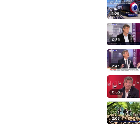
1:06
0:56
2:47
0:56
2:05