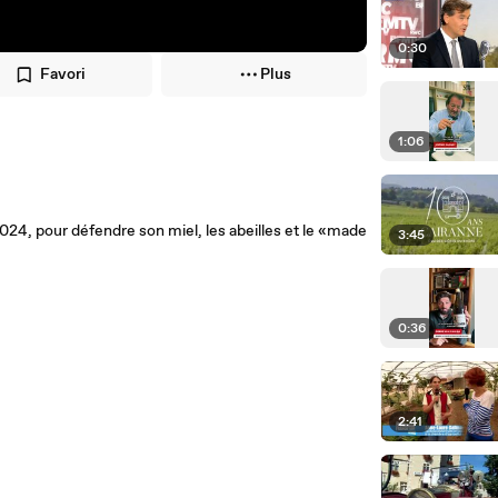
0:30
Favori
Plus
1:06
24, pour défendre son miel, les abeilles et le «made
3:45
0:36
2:41