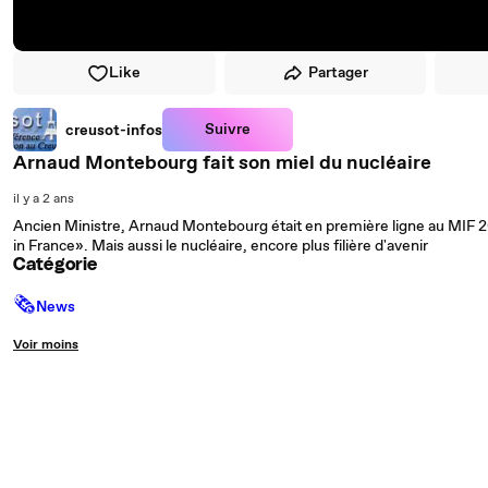
Like
Partager
Suivre
creusot-infos
Arnaud Montebourg fait son miel du nucléaire
il y a 2 ans
Ancien Ministre, Arnaud Montebourg était en première ligne au MIF 20
in France». Mais aussi le nucléaire, encore plus filière d'avenir
Catégorie
🗞
News
Voir moins