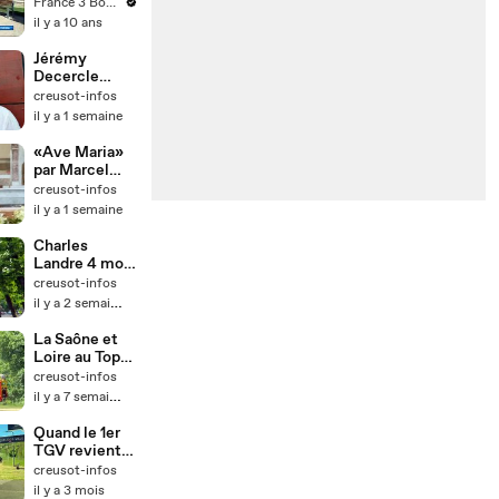
Vadrouille
France 3 Bourgogne
fête ses 50
il y a 10 ans
ans à
Meursault
Jérémy
Decercle
défend la loi
creusot-infos
d'urgence
il y a 1 semaine
agricole
«Ave Maria»
par Marcel
Deroche
creusot-infos
il y a 1 semaine
Charles
Landre 4 mois
après son
creusot-infos
élection
il y a 2 semaines
Maire du
Creusot
La Saône et
Loire au Top
contre les
creusot-infos
Feux de
il y a 7 semaines
Forêts
Quand le 1er
TGV revient
en gare du
creusot-infos
Creusot
il y a 3 mois