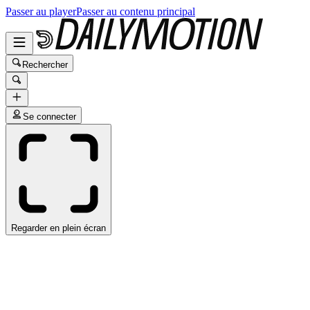
Passer au player
Passer au contenu principal
Rechercher
Se connecter
Regarder en plein écran