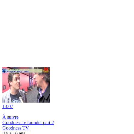
13:07
|
À suivre
Goodness tv founder part 2
Goodness TV
il y a 16 ans