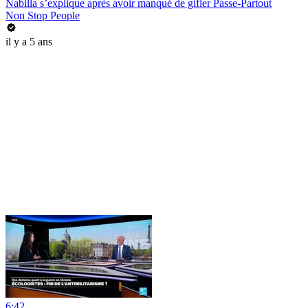
Nabilla s’explique après avoir manqué de gifler Passe-Partout
Non Stop People
il y a 5 ans
6:42