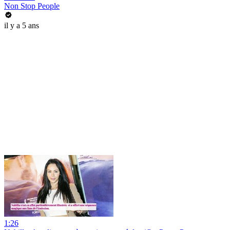
Non Stop People
il y a 5 ans
1:26