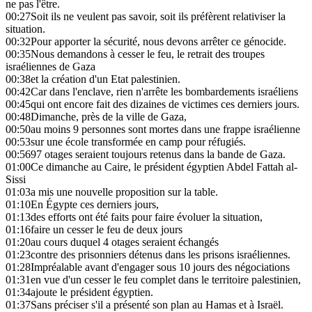
ne pas l'être.
00:27
Soit ils ne veulent pas savoir, soit ils préfèrent relativiser la
situation.
00:32
Pour apporter la sécurité, nous devons arrêter ce génocide.
00:35
Nous demandons à cesser le feu, le retrait des troupes
israéliennes de Gaza
00:38
et la création d'un Etat palestinien.
00:42
Car dans l'enclave, rien n'arrête les bombardements israéliens
00:45
qui ont encore fait des dizaines de victimes ces derniers jours.
00:48
Dimanche, près de la ville de Gaza,
00:50
au moins 9 personnes sont mortes dans une frappe israélienne
00:53
sur une école transformée en camp pour réfugiés.
00:56
97 otages seraient toujours retenus dans la bande de Gaza.
01:00
Ce dimanche au Caire, le président égyptien Abdel Fattah al-
Sissi
01:03
a mis une nouvelle proposition sur la table.
01:10
En Égypte ces derniers jours,
01:13
des efforts ont été faits pour faire évoluer la situation,
01:16
faire un cesser le feu de deux jours
01:20
au cours duquel 4 otages seraient échangés
01:23
contre des prisonniers détenus dans les prisons israéliennes.
01:28
Impréalable avant d'engager sous 10 jours des négociations
01:31
en vue d'un cesser le feu complet dans le territoire palestinien,
01:34
ajoute le président égyptien.
01:37
Sans préciser s'il a présenté son plan au Hamas et à Israël.