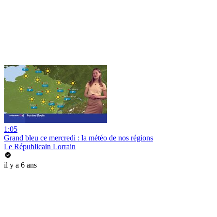
1:05
Grand bleu ce mercredi : la météo de nos régions
Le Républicain Lorrain
il y a 6 ans