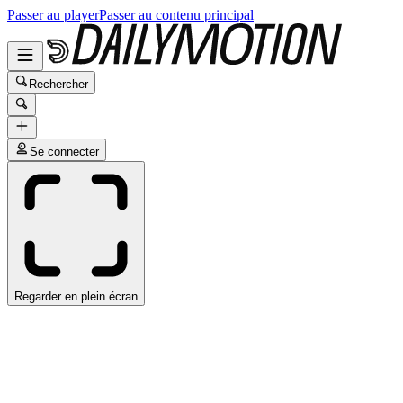
Passer au player
Passer au contenu principal
Rechercher
Se connecter
Regarder en plein écran