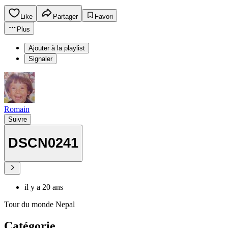
Like
Partager
Favori
Plus
Ajouter à la playlist
Signaler
Romain
Suivre
DSCN0241
il y a 20 ans
Tour du monde Nepal
Catégorie