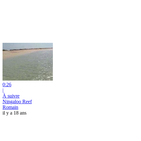
0:26
|
À suivre
Ningaloo Reef
Romain
il y a 18 ans