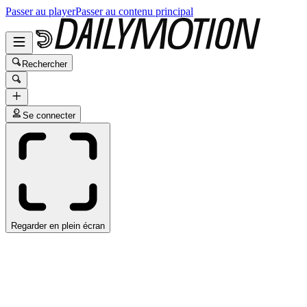
Passer au player
Passer au contenu principal
Rechercher
Se connecter
Regarder en plein écran