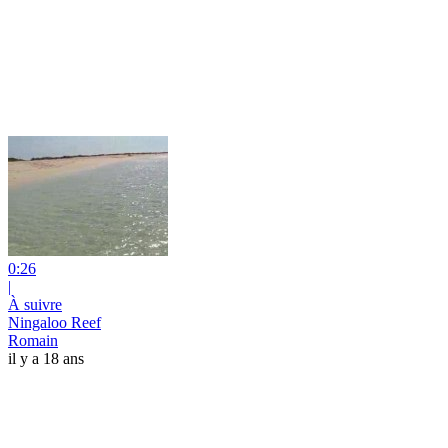
0:26
|
À suivre
Ningaloo Reef
Romain
il y a 18 ans