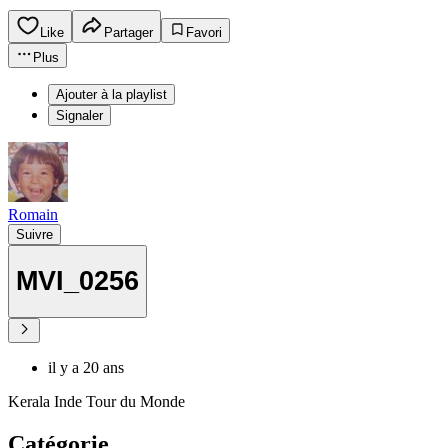
Like
Partager
Favori
Plus
Ajouter à la playlist
Signaler
Romain
Suivre
MVI_0256
il y a 20 ans
Kerala Inde Tour du Monde
Catégorie