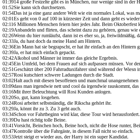
01:39
14 große Festzelte gibt es in München, nur wenige sind in der 
01:52
Sie kann sich durchsetzen.
01:54
Das ist ja eine ganz andere Welt wie ein normales Lokal, was m
02:01
Es geht von 0 auf 100 in kürzester Zeit und dann geht es wieder 
02:11
6 Millionen Menschen feiern hier jedes Jahr. Beim Oktoberfest 
02:19
Anbandeln und flirten, das scheint dazu zu gehören, genau wie 
02:26
Wenn du hier rumläufst, dann ist es eher so, ja, freiwildmäßig,
02:33
Ja, du hast doch da meine Hand am Hintern.
02:36
Ein Mann hat sie begrapscht, er hat ihr einfach an den Hintern g
02:39
Ja, er hat mich einfach gepackt.
02:42
Alkohol und Männer ist immer das gleiche Ergebnis.
02:45
Ein Umfeld, bei dem Frauen auf sich aufpassen müssen. Vor dem
02:51
Geschätzt über 200 Fahrradtaxifahrer sind während der Wiesn 
02:57
Rosi kutschiert schwere Ladungen durch die Stadt.
03:02
Halt auch mit diesen besoffenen und manchmal unangenehmen 
03:09
dass man irgendwie nett und cool da irgendwie rauskommt, das 
03:16
Mit ihrer Beleuchtung will Rosi Kunden anlogen.
03:20
So, gut, kann losgehen.
03:24
Rosi arbeitet selbstständig, die Rikscha gehört ihr.
03:29
Ja, könnt ihr zu 3. Zu 3 geht auch.
03:34
Schon vor Fahrtbeginn wird klar, diese Tour wird herausfordert.
03:39
Du hast richtig tolle Beine.
03:41
Vorsicht, Beinchen hoch, Beine hoch, nicht die Hose runter, Be
03:47
Kontrolle über die Fahrgäste, in diesem Fall nicht so einfach.
03:53
Jetzt steigt er wieder aus, der Harry ist ein super Kandidat.