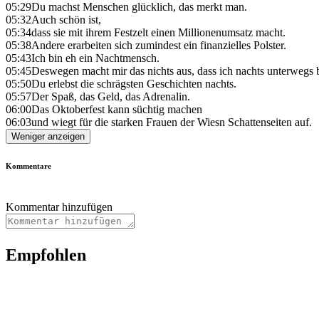
05:29
Du machst Menschen glücklich, das merkt man.
05:32
Auch schön ist,
05:34
dass sie mit ihrem Festzelt einen Millionenumsatz macht.
05:38
Andere erarbeiten sich zumindest ein finanzielles Polster.
05:43
Ich bin eh ein Nachtmensch.
05:45
Deswegen macht mir das nichts aus, dass ich nachts unterwegs 
05:50
Du erlebst die schrägsten Geschichten nachts.
05:57
Der Spaß, das Geld, das Adrenalin.
06:00
Das Oktoberfest kann süchtig machen
06:03
und wiegt für die starken Frauen der Wiesn Schattenseiten auf.
Weniger anzeigen
Kommentare
Kommentar hinzufügen
Empfohlen