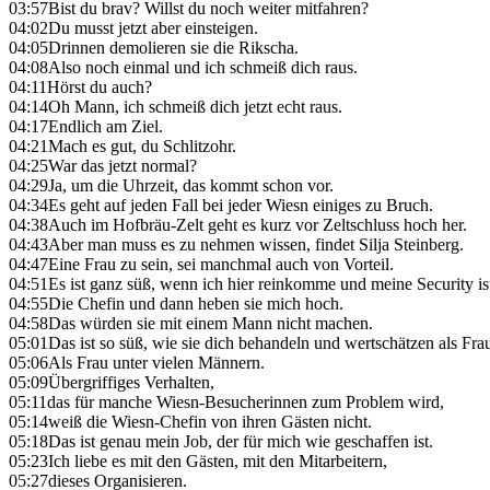
03:57
Bist du brav? Willst du noch weiter mitfahren?
04:02
Du musst jetzt aber einsteigen.
04:05
Drinnen demolieren sie die Rikscha.
04:08
Also noch einmal und ich schmeiß dich raus.
04:11
Hörst du auch?
04:14
Oh Mann, ich schmeiß dich jetzt echt raus.
04:17
Endlich am Ziel.
04:21
Mach es gut, du Schlitzohr.
04:25
War das jetzt normal?
04:29
Ja, um die Uhrzeit, das kommt schon vor.
04:34
Es geht auf jeden Fall bei jeder Wiesn einiges zu Bruch.
04:38
Auch im Hofbräu-Zelt geht es kurz vor Zeltschluss hoch her.
04:43
Aber man muss es zu nehmen wissen, findet Silja Steinberg.
04:47
Eine Frau zu sein, sei manchmal auch von Vorteil.
04:51
Es ist ganz süß, wenn ich hier reinkomme und meine Security ist
04:55
Die Chefin und dann heben sie mich hoch.
04:58
Das würden sie mit einem Mann nicht machen.
05:01
Das ist so süß, wie sie dich behandeln und wertschätzen als Fra
05:06
Als Frau unter vielen Männern.
05:09
Übergriffiges Verhalten,
05:11
das für manche Wiesn-Besucherinnen zum Problem wird,
05:14
weiß die Wiesn-Chefin von ihren Gästen nicht.
05:18
Das ist genau mein Job, der für mich wie geschaffen ist.
05:23
Ich liebe es mit den Gästen, mit den Mitarbeitern,
05:27
dieses Organisieren.