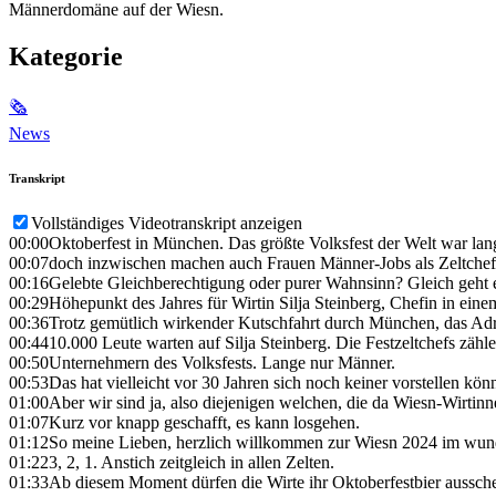
Männerdomäne auf der Wiesn.
Kategorie
🗞
News
Transkript
Vollständiges Videotranskript anzeigen
00:00
Oktoberfest in München. Das größte Volksfest der Welt war la
00:07
doch inzwischen machen auch Frauen Männer-Jobs als Zeltchefi
00:16
Gelebte Gleichberechtigung oder purer Wahnsinn? Gleich geht es
00:29
Höhepunkt des Jahres für Wirtin Silja Steinberg, Chefin in ein
00:36
Trotz gemütlich wirkender Kutschfahrt durch München, das Adre
00:44
10.000 Leute warten auf Silja Steinberg. Die Festzeltchefs zähl
00:50
Unternehmern des Volksfests. Lange nur Männer.
00:53
Das hat vielleicht vor 30 Jahren sich noch keiner vorstellen kö
01:00
Aber wir sind ja, also diejenigen welchen, die da Wiesn-Wirtinn
01:07
Kurz vor knapp geschafft, es kann losgehen.
01:12
So meine Lieben, herzlich willkommen zur Wiesn 2024 im wun
01:22
3, 2, 1. Anstich zeitgleich in allen Zelten.
01:33
Ab diesem Moment dürfen die Wirte ihr Oktoberfestbier aussch