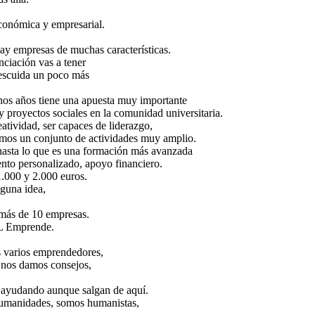
conómica y empresarial.
ay empresas de muchas características.
ciación vas a tener
 descuida un poco más
hos años tiene una apuesta muy importante
y proyectos sociales en la comunidad universitaria.
atividad, ser capaces de liderazgo,
acemos un conjunto de actividades muy amplio.
s hasta lo que es una formación más avanzada
ento personalizado, apoyo financiero.
.000 y 2.000 euros.
guna idea,
más de 10 empresas.
AL Emprende.
 varios emprendedores,
 nos damos consejos,
 ayudando aunque salgan de aquí.
humanidades, somos humanistas,