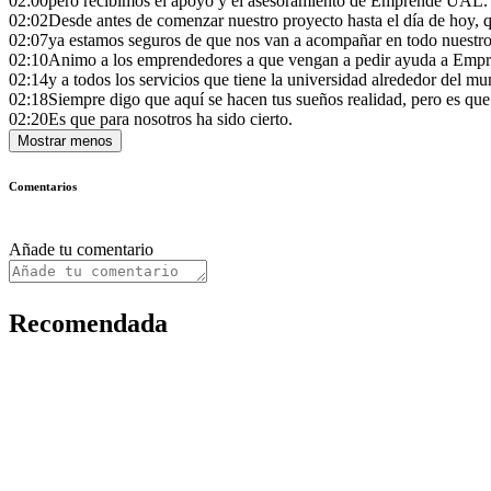
02:00
pero recibimos el apoyo y el asesoramiento de Emprende UAL.
02:02
Desde antes de comenzar nuestro proyecto hasta el día de hoy, 
02:07
ya estamos seguros de que nos van a acompañar en todo nuestr
02:10
Animo a los emprendedores a que vengan a pedir ayuda a Em
02:14
y a todos los servicios que tiene la universidad alrededor del m
02:18
Siempre digo que aquí se hacen tus sueños realidad, pero es que
02:20
Es que para nosotros ha sido cierto.
Mostrar menos
Comentarios
Añade tu comentario
Recomendada