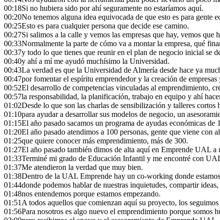
00:18
Si no hubiera sido por ahí seguramente no estaríamos aquí.
00:20
No tenemos alguna idea equivocada de que esto es para gente e
00:25
Esto es para cualquier persona que decide ese camino.
00:27
Si salimos a la calle y vemos las empresas que hay, vemos que h
00:33
Normalmente la parte de cómo va a montar la empresa, qué finan
00:37
y todo lo que tienes que reunir en el plan de negocio inicial se
00:40
y ahí a mí me ayudó muchísimo la Universidad.
00:43
La verdad es que la Universidad de Almería desde hace ya muc
00:47
por fomentar el espíritu emprendedor y la creación de empresas 
00:52
El desarrollo de competencias vinculadas al emprendimiento, cre
00:57
la responsabilidad, la planificación, trabajo en equipo y ahí h
01:02
Desde lo que son las charlas de sensibilización y talleres corto
01:10
para ayudar a desarrollar sus modelos de negocio, un asesorami
01:15
El año pasado sacamos un programa de ayudas económicas de 1
01:20
El año pasado atendimos a 100 personas, gente que viene con al
01:25
que quiere conocer más emprendimiento, más de 300.
01:27
El año pasado también dimos de alta aquí en Emprende UAL a 
01:33
Terminé mi grado de Educación Infantil y me encontré con U
01:37
Me atendieron la verdad que muy bien.
01:38
Dentro de la UAL Emprende hay un co-working donde estamos
01:44
donde podemos hablar de nuestras inquietudes, compartir ideas,
01:48
nos entendemos porque estamos empezando.
01:51
A todos aquellos que comienzan aquí su proyecto, los seguimos
01:56
Para nosotros es algo nuevo el emprendimiento porque somos 