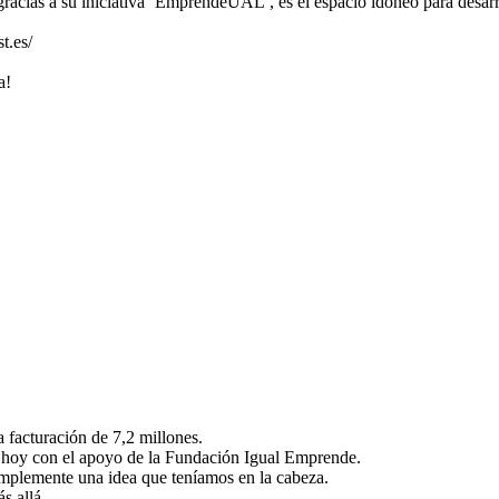
acias a su iniciativa ‘EmprendeUAL’, es el espacio idóneo para desarr
t.es/
a!
facturación de 7,2 millones.
e hoy con el apoyo de la Fundación Igual Emprende.
plemente una idea que teníamos en la cabeza.
s allá.