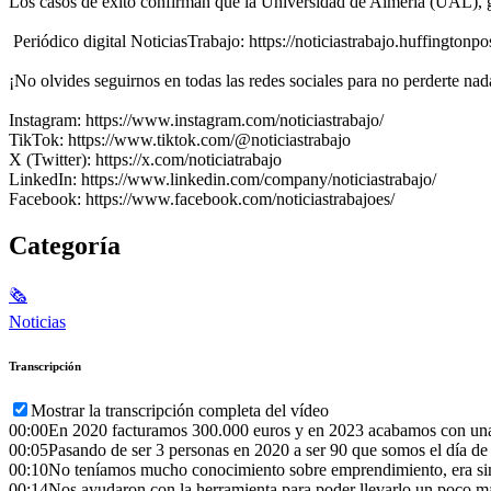
Los casos de éxito confirman que la Universidad de Almería (UAL), gr
‍ Periódico digital NoticiasTrabajo: https://noticiastrabajo.huffingtonpos
¡No olvides seguirnos en todas las redes sociales para no perderte nad
Instagram: https://www.instagram.com/noticiastrabajo/
TikTok: https://www.tiktok.com/@noticiastrabajo
X (Twitter): https://x.com/noticiatrabajo
LinkedIn: https://www.linkedin.com/company/noticiastrabajo/
Facebook: https://www.facebook.com/noticiastrabajoes/
Categoría
🗞
Noticias
Transcripción
Mostrar la transcripción completa del vídeo
00:00
En 2020 facturamos 300.000 euros y en 2023 acabamos con una 
00:05
Pasando de ser 3 personas en 2020 a ser 90 que somos el día d
00:10
No teníamos mucho conocimiento sobre emprendimiento, era sim
00:14
Nos ayudaron con la herramienta para poder llevarlo un poco má