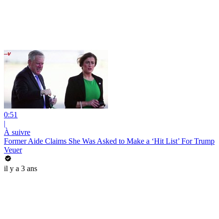
0:51
|
À suivre
Former Aide Claims She Was Asked to Make a ‘Hit List’ For Trump
Veuer
il y a 3 ans