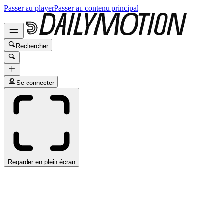
Passer au player
Passer au contenu principal
Rechercher
Se connecter
Regarder en plein écran