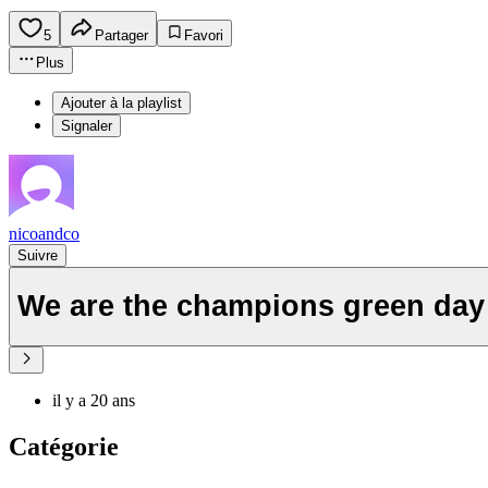
5
Partager
Favori
Plus
Ajouter à la playlist
Signaler
nicoandco
Suivre
We are the champions green day
il y a 20 ans
Catégorie