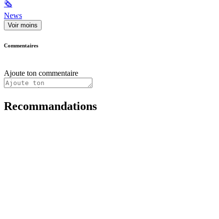
🗞
News
Voir moins
Commentaires
Ajoute ton commentaire
Recommandations