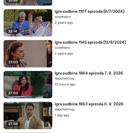
32:59
11:16
-♪♪
Igra sudbine 1107 epizoda (6/7/2024)
11:26
-♪♪
cusekaxur
2 years ago
11:36
-♪♪
32:14
11:46
-♪♪
Igra sudbine 1145 epizoda (12/8/2024)
11:56
-♪♪
cusekaxur
12:06
-♪♪
2 years ago
12:16
-♪♪
33:03
12:26
-♪♪
Igra sudbine 1864 epizoda 7. 8. 2026
12:36
-♪♪
dapchetmay
10 hours ago
12:46
-♪♪
27:03
12:56
-♪♪
Igra sudbine 1863 epizoda 6. 8. 2026
13:06
-♪♪
dapchetmay
13:16
-.
1 day ago
13:26
-.
27:08
13:36
-.