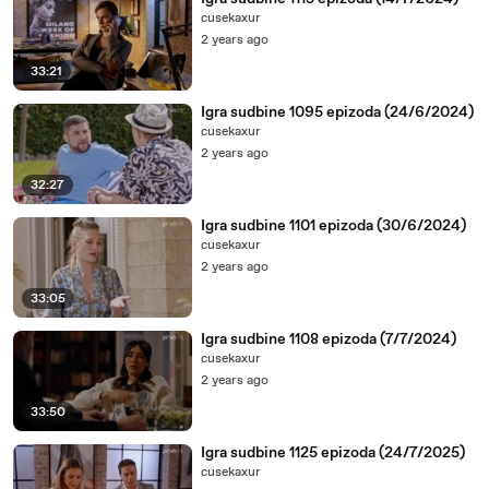
cusekaxur
06:16
-♪♪
2 years ago
06:26
-♪♪
33:21
06:36
-♪♪
Igra sudbine 1095 epizoda (24/6/2024)
06:46
-♪♪
cusekaxur
06:56
-♪♪
2 years ago
32:27
07:06
-♪♪
07:16
-♪♪
Igra sudbine 1101 epizoda (30/6/2024)
cusekaxur
07:26
-♪♪
2 years ago
07:36
-♪♪
33:05
07:46
-♪♪
Igra sudbine 1108 epizoda (7/7/2024)
07:56
-♪♪
cusekaxur
2 years ago
08:06
-♪♪
33:50
08:16
-♪♪
08:26
-♪♪
Igra sudbine 1125 epizoda (24/7/2025)
cusekaxur
08:36
-♪♪