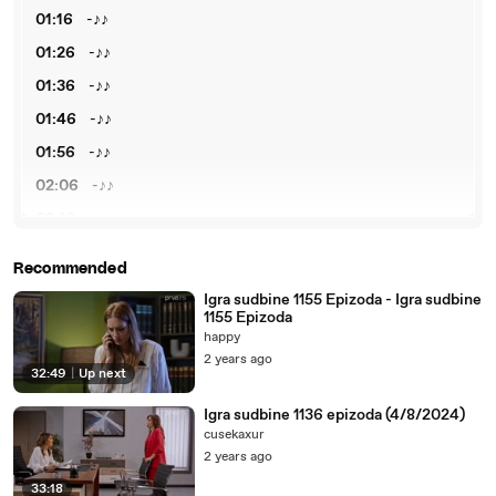
01:16
-♪♪
01:26
-♪♪
01:36
-♪♪
01:46
-♪♪
01:56
-♪♪
02:06
-♪♪
02:16
-♪♪
02:26
-♪♪
Recommended
02:36
-♪♪
Igra sudbine 1155 Epizoda - Igra sudbine
1155 Epizoda
02:46
-♪♪
happy
02:56
-♪♪
2 years ago
32:49
|
Up next
03:06
-♪♪
Igra sudbine 1136 epizoda (4/8/2024)
03:16
-♪♪
cusekaxur
03:26
-♪♪
2 years ago
03:36
-♪♪
33:18