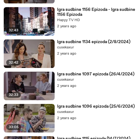
03:46
-♪♪
Igra sudbine 1156 Epizoda - Igra sudbine
1156 Epizoda
03:56
-♪♪
Hapyy TV HD
04:06
-♪♪
2 years ago
32:43
04:16
-♪♪
Igra sudbine 1134 epizoda (2/8/2024)
04:26
-♪♪
cusekaxur
04:36
-♪♪
2 years ago
04:46
-♪♪
32:42
04:56
-♪♪
Igra sudbine 1097 epizoda (26/4/2024)
cusekaxur
05:06
-♪♪
2 years ago
05:16
-♪♪
32:33
05:26
-♪♪
Igra sudbine 1096 epizoda (25/6/2024)
05:36
-♪♪
cusekaxur
05:46
-♪♪
2 years ago
05:56
-♪♪
33:05
06:06
-♪♪
Igra sudbine 1115 epizoda (14/7/2024)