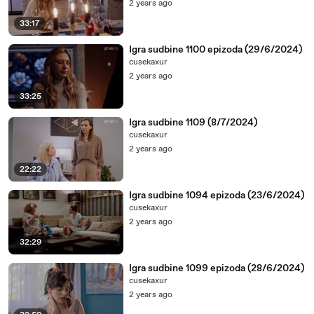
2 years ago
08:46
-♪♪
33:17
08:56
-♪♪
Igra sudbine 1100 epizoda (29/6/2024)
09:06
-♪♪
cusekaxur
2 years ago
09:16
-♪♪
33:25
09:26
-♪♪
09:36
-♪♪
Igra sudbine 1109 (8/7/2024)
cusekaxur
09:46
-♪♪
2 years ago
09:56
-♪♪
22:22
10:06
-♪♪
Igra sudbine 1094 epizoda (23/6/2024)
10:16
-♪♪
cusekaxur
2 years ago
10:26
-♪♪
32:29
10:36
-♪♪
Igra sudbine 1099 epizoda (28/6/2024)
10:46
-♪♪
cusekaxur
10:56
-♪♪
2 years ago
11:06
-♪♪