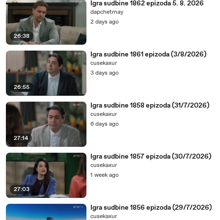
Igra sudbine 1862 epizoda 5. 8. 2026
dapchetmay
13:46
.
2 days ago
13:56
.
26:38
14:06
.
Igra sudbine 1861 epizoda (3/8/2026)
14:16
.
cusekaxur
14:26
.
3 days ago
14:36
.
26:55
14:46
.
Igra sudbine 1858 epizoda (31/7/2026)
cusekaxur
14:56
.
6 days ago
15:06
.
27:14
15:16
.
Igra sudbine 1857 epizoda (30/7/2026)
15:26
.
cusekaxur
15:46
.
1 week ago
27:03
16:06
.
16:16
.
Igra sudbine 1856 epizoda (29/7/2026)
cusekaxur