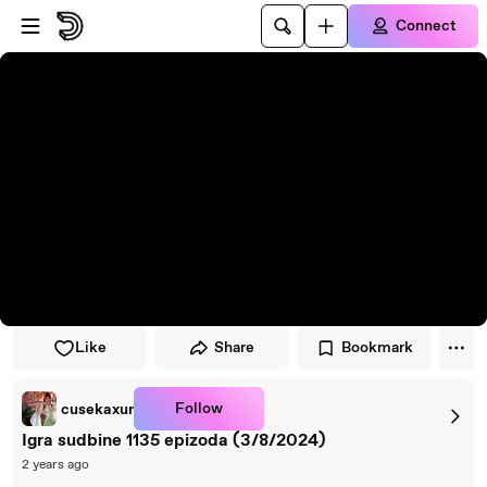
Skip to player
Skip to main content
Connect
Like
Share
Bookmark
Follow
cusekaxur
Igra sudbine 1135 epizoda (3/8/2024)
2 years ago