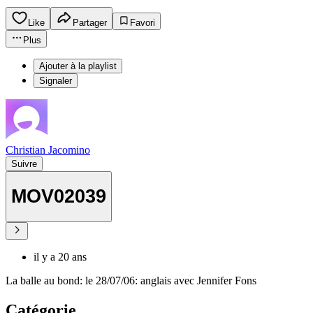
Like
Partager
Favori
Plus
Ajouter à la playlist
Signaler
Christian Jacomino
Suivre
MOV02039
il y a 20 ans
La balle au bond: le 28/07/06: anglais avec Jennifer Fons
Catégorie