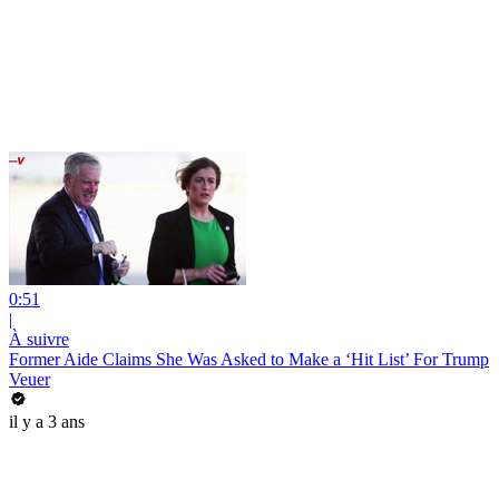
0:51
|
À suivre
Former Aide Claims She Was Asked to Make a ‘Hit List’ For Trump
Veuer
il y a 3 ans