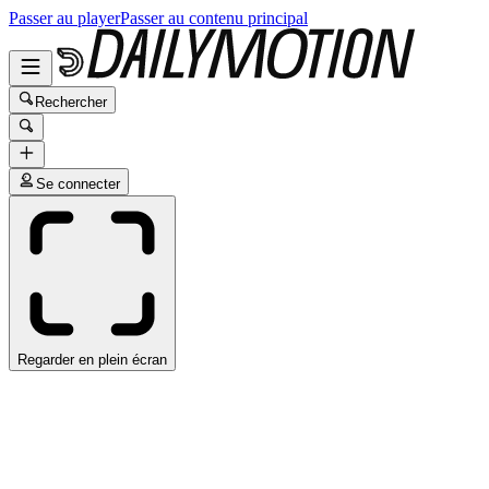
Passer au player
Passer au contenu principal
Rechercher
Se connecter
Regarder en plein écran