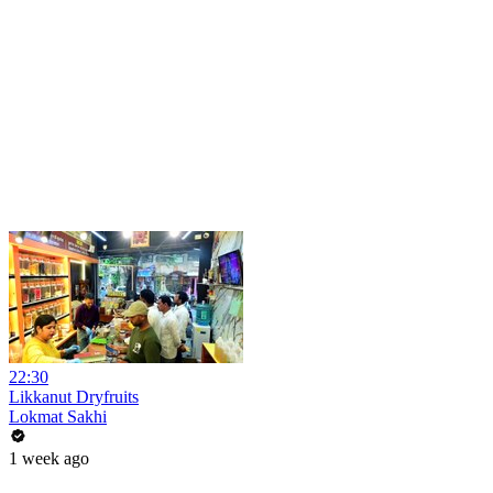
22:30
Likkanut Dryfruits
Lokmat Sakhi
1 week ago