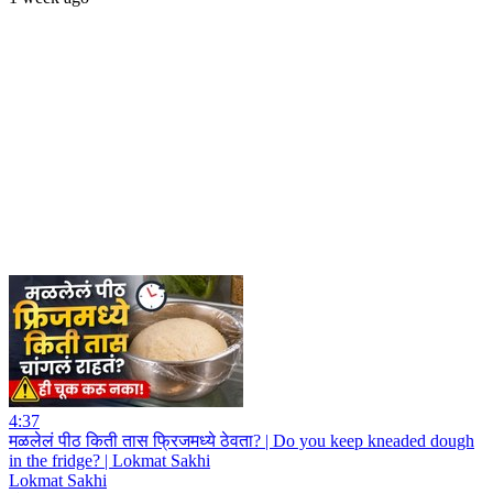
4:37
मळलेलं पीठ किती तास फ्रिजमध्ये ठेवता? | Do you keep kneaded dough
in the fridge? | Lokmat Sakhi
Lokmat Sakhi