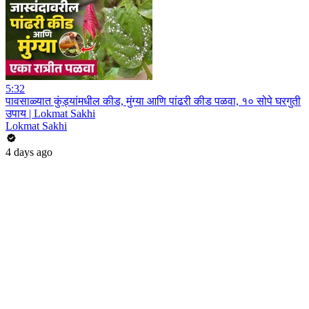
5:32
पावसाळ्यात कुंड्यांमधील कीड, मुंग्या आणि पांढरी कीड पळवा, १० सोपे घरगुती
उपाय | Lokmat Sakhi
Lokmat Sakhi
4 days ago