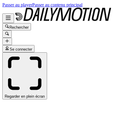
Passer au player
Passer au contenu principal
Rechercher
Se connecter
Regarder en plein écran