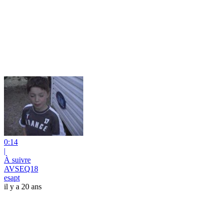
0:14
|
À suivre
AVSEQ18
esapt
il y a 20 ans