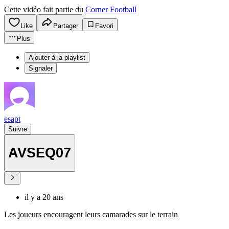
Cette vidéo fait partie du
Corner Football
Like
Partager
Favori
Plus
Ajouter à la playlist
Signaler
esapt
Suivre
AVSEQ07
il y a 20 ans
Les joueurs encouragent leurs camarades sur le terrain