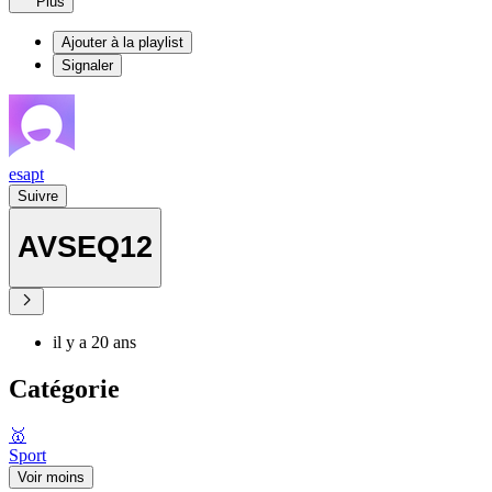
Plus
Ajouter à la playlist
Signaler
esapt
Suivre
AVSEQ12
il y a 20 ans
Catégorie
🥇
Sport
Voir moins