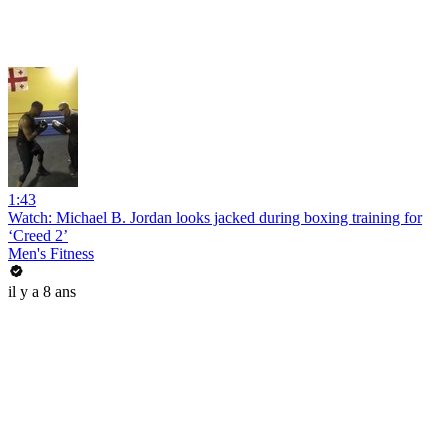
1:43
Watch: Michael B. Jordan looks jacked during boxing training for
‘Creed 2’
Men's Fitness
il y a 8 ans