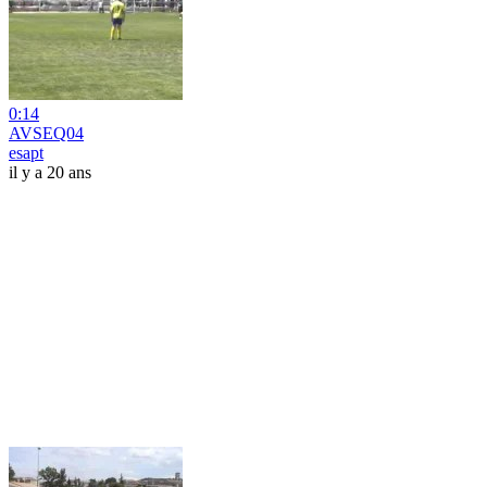
0:14
AVSEQ04
esapt
il y a 20 ans