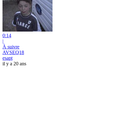
0:14
|
À suivre
AVSEQ18
esapt
il y a 20 ans