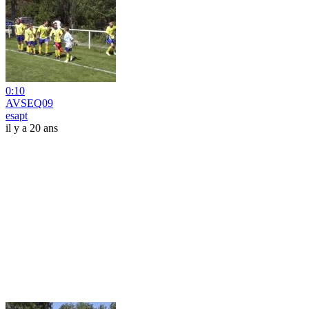
0:10
AVSEQ09
esapt
il y a 20 ans