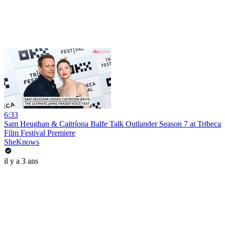
6:33
Sam Heughan & Caitríona Balfe Talk Outlander Season 7 at Tribeca
Film Festival Premiere
SheKnows
il y a 3 ans