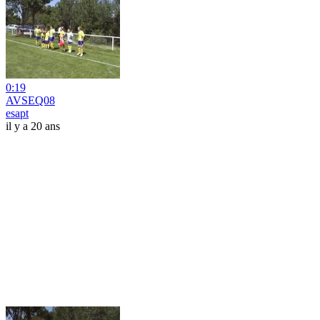
0:19
AVSEQ08
esapt
il y a 20 ans