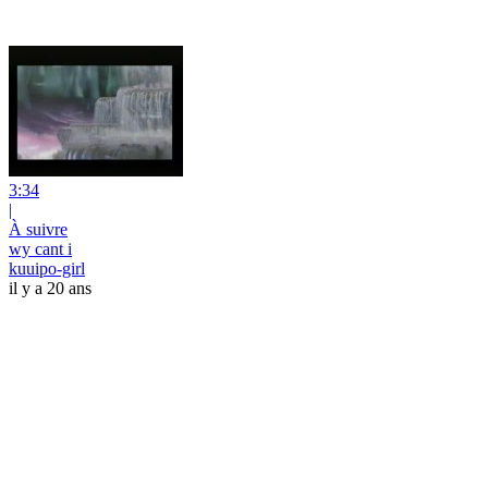
3:34
|
À suivre
wy cant i
kuuipo-girl
il y a 20 ans