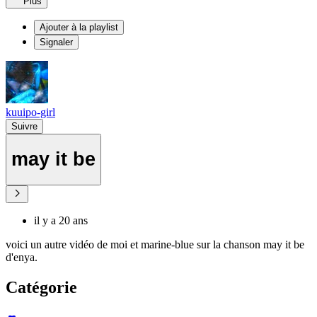
Plus
Ajouter à la playlist
Signaler
kuuipo-girl
Suivre
may it be
il y a 20 ans
voici un autre vidéo de moi et marine-blue sur la chanson may it be
d'enya.
Catégorie