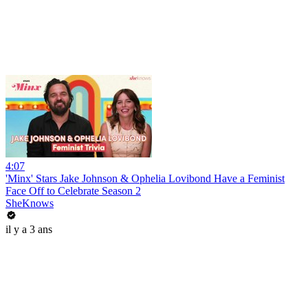
4:07
'Minx' Stars Jake Johnson & Ophelia Lovibond Have a Feminist
Face Off to Celebrate Season 2
SheKnows
il y a 3 ans