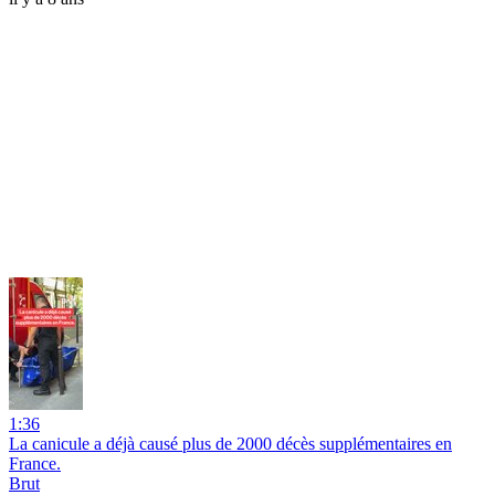
1:36
La canicule a déjà causé plus de 2000 décès supplémentaires en
France.
Brut