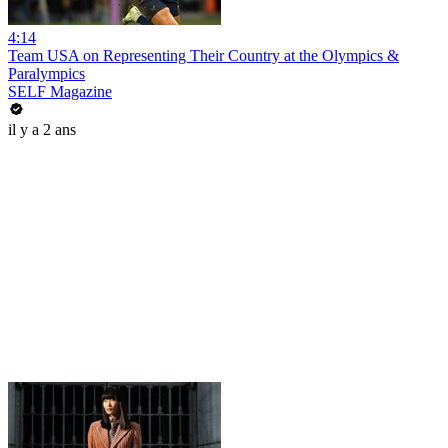
4:14
Team USA on Representing Their Country at the Olympics &
Paralympics
SELF Magazine
il y a 2 ans