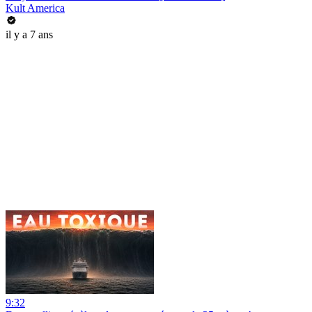
Kult America
il y a 7 ans
9:32