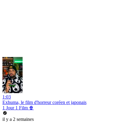
1:03
Exhuma, le film d'horreur coréen et japonais
1 Jour 1 Film 🍿
il y a 2 semaines