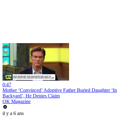
0:47
Mother ‘Convinced’ Adoptive Father Buried Daughter ‘In
Backyard’, He Denies Claim
OK Magazine
il y a 6 ans