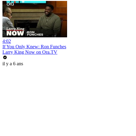
4:02
If You Only Knew: Ron Funches
Larry King Now on Ora.TV
il y a 6 ans