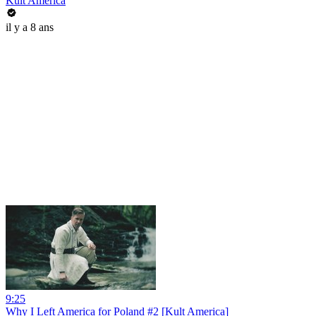
Kult America
il y a 8 ans
9:25
Why I Left America for Poland #2 [Kult America]