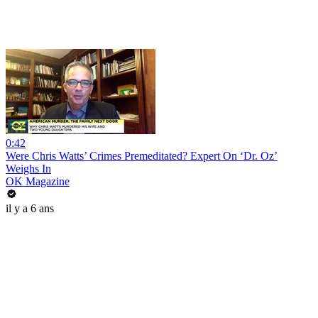
0:42
Were Chris Watts’ Crimes Premeditated? Expert On ‘Dr. Oz’
Weighs In
OK Magazine
il y a 6 ans