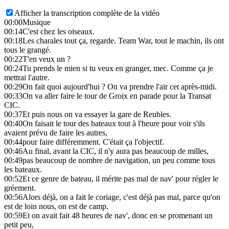
Afficher la transcription complète de la vidéo
00:00
Musique
00:14
C'est chez les oiseaux.
00:18
Les charales tout ça, regarde. Team War, tout le machin, ils ont
tous le grangé.
00:22
T'en veux un ?
00:24
Tu prends le mien si tu veux en granger, mec. Comme ça je
mettrai l'autre.
00:29
On fait quoi aujourd'hui ? On va prendre l'air cet après-midi.
00:33
On va aller faire le tour de Groix en parade pour la Transat
CIC.
00:37
Et puis nous on va essayer la gare de Reubles.
00:40
On faisait le tour des bateaux tout à l'heure pour voir s'ils
avaient prévu de faire les autres,
00:44
pour faire différemment. C'était ça l'objectif.
00:46
Au final, avant la CIC, il n'y aura pas beaucoup de milles,
00:49
pas beaucoup de nombre de navigation, un peu comme tous
les bateaux.
00:52
Et ce genre de bateau, il mérite pas mal de nav' pour régler le
gréement.
00:56
Alors déjà, on a fait le coriage, c'est déjà pas mal, parce qu'on
est de loin nous, on est de camp.
00:59
Et on avait fait 48 heures de nav', donc en se promenant un
petit peu,