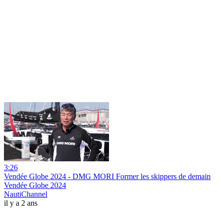
3:26
Vendée Globe 2024 - DMG MORI Former les skippers de demain
Vendée Globe 2024
NautiChannel
il y a 2 ans