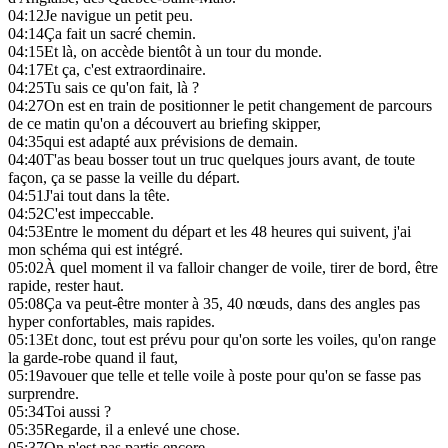
04:12
Je navigue un petit peu.
04:14
Ça fait un sacré chemin.
04:15
Et là, on accède bientôt à un tour du monde.
04:17
Et ça, c'est extraordinaire.
04:25
Tu sais ce qu'on fait, là ?
04:27
On est en train de positionner le petit changement de parcours
de ce matin qu'on a découvert au briefing skipper,
04:35
qui est adapté aux prévisions de demain.
04:40
T'as beau bosser tout un truc quelques jours avant, de toute
façon, ça se passe la veille du départ.
04:51
J'ai tout dans la tête.
04:52
C'est impeccable.
04:53
Entre le moment du départ et les 48 heures qui suivent, j'ai
mon schéma qui est intégré.
05:02
À quel moment il va falloir changer de voile, tirer de bord, être
rapide, rester haut.
05:08
Ça va peut-être monter à 35, 40 nœuds, dans des angles pas
hyper confortables, mais rapides.
05:13
Et donc, tout est prévu pour qu'on sorte les voiles, qu'on range
la garde-robe quand il faut,
05:19
avouer que telle et telle voile à poste pour qu'on se fasse pas
surprendre.
05:34
Toi aussi ?
05:35
Regarde, il a enlevé une chose.
05:37
On n'est pas partis encore.