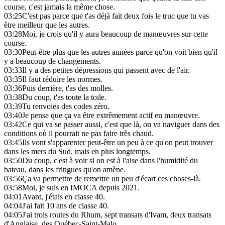
course, c'est jamais la même chose.
03:25
C'est pas parce que t'as déjà fait deux fois le truc que tu vas
être meilleur que les autres.
03:28
Moi, je crois qu'il y aura beaucoup de manœuvres sur cette
course.
03:30
Peut-être plus que les autres années parce qu'on voit bien qu'il
y a beaucoup de changements.
03:33
Il y a des petites dépressions qui passent avec de l'air.
03:35
Il faut réduire les normes.
03:36
Puis derrière, t'as des molles.
03:38
Du coup, t'as toute la toile.
03:39
Tu renvoies des codes zéro.
03:40
Je pense que ça va être extrêmement actif en manœuvre.
03:42
Ce qui va se passer aussi, c'est que là, on va naviguer dans des
conditions où il pourrait ne pas faire très chaud.
03:45
Ils vont s'apparenter peut-être un peu à ce qu'on peut trouver
dans les mers du Sud, mais en plus longtemps.
03:50
Du coup, c'est à voir si on est à l'aise dans l'humidité du
bateau, dans les fringues qu'on amène.
03:56
Ça va permettre de remettre un peu d'écart ces choses-là.
03:58
Moi, je suis en IMOCA depuis 2021.
04:01
Avant, j'étais en classe 40.
04:04
J'ai fait 10 ans de classe 40.
04:05
J'ai trois routes du Rhum, sept transats d'Ivam, deux transats
d'Anglaise, des Québec-Saint-Malo.