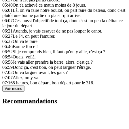
05:40
On t'a achevé ce matin moins de 8 jours.
06:01
Là, on va faire notre boulot, on part faire du bateau, donc c'est
plutôt une bonne partie du plaisir qui arrive.
06:07
C'est aussi l'objectif de tout ça, donc c'est un peu la délirance
le jour du départ.
06:21
Attends, je vais essayer de ne pas louper le canot.
06:27
Le J4, on peut l'amurer.
06:37
On va le faire.
06:46
Bonne force !
06:52
Si je comprends bien, il faut qu'on y aille, c'est ça ?
06:54
Ouais, voilà.
06:56
Je vais aller prendre la barre, alors, c'est ça ?
06:59
Donc ça, c'est bon, on peut larguer l'étrage.
07:02
On va larguer avant, les gars ?
07:07
Allez, on y va.
07:16
5 heures, bon départ, bon départ pour le 316.
Voir moins
Recommandations