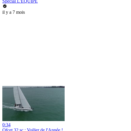
Spécial L'EQUIPE
il y a 7 mois
0:34
Ofcet 32 sc : Voilier de l'Année !