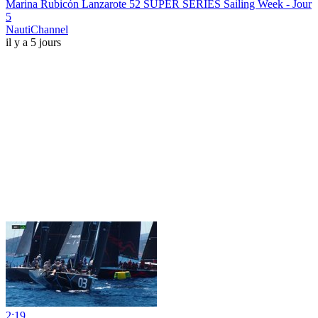
Marina Rubicón Lanzarote 52 SUPER SERIES Sailing Week - Jour
5
NautiChannel
il y a 5 jours
2:19