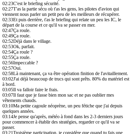
02:23
C'est le briefing sécurité.
02:27
T'as la partie sécu où t'as les gens, les pilotes d'avion qui
viennent nous parler un petit peu de les meilleurs de récupérer.
02:33
Et puis derrière, t'as le briefing qui relate un peu les IC, le
départ de la course et ce qu'il va se passer en mer.
02:47
Ça roule.
02:49
Ça roule.
02:52
Déjà dans le village.
02:53
Ok, parfait.
02:54
Ça roule ?
02:55
Ça roule.
02:56
Impeccable ?
02:57
Oui.
02:58
Là maintenant, ça va être opération finition de l'avitaillement.
03:02
J'ai déjà beaucoup de trucs qui sont prêts. 80% du matériel est
à bord.
03:05
Il va falloir faire le frais.
03:07
Il faut que je fasse bien mon sac et ne pas oublier mes
vêtements chauds.
03:10
Ma petite cagoule néoprène, un peu fétiche que j'ai depuis
quelques années.
03:14
Je pense qu'après, météo à fond dans les 2-3 derniers jours
pour commencer à établir des stratégies, regarder ce qu'il va se
passer.
03:21
Troisième participation, je considère que quand tu fais une