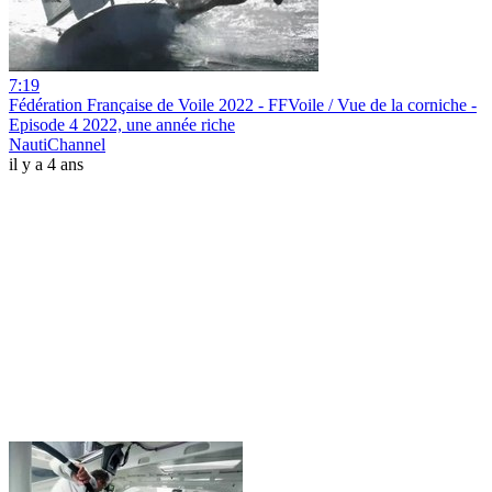
7:19
Fédération Française de Voile 2022 - FFVoile / Vue de la corniche -
Episode 4 2022, une année riche
NautiChannel
il y a 4 ans