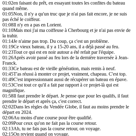
01:02
en faisant du prêt, en essayant toutes les confites du bateau
quand même.
01:05
Non, il n'y a qu'un truc que je n'ai pas fait encore, je ne suis
pas éché le coiffeur.
01:08
Il n'y en a pas en Lorient.
01:10
Mais moi j'ai ma coiffeuse à Cherbourg et je n'ai pas envie de
la trahir.
01:14
Je n'aime pas trop. Du coup, ça c'est un problème.
01:19
Ce vieux bateau, il y a 15-20 ans, il a déjà passé au feu.
01:23
Tout ce qui est en noir autour a été refait par l'équipe.
01:26
Après avoir passé au feu lors de la dernière traversée à Jean-
Franck.
01:33
Ce bateau est de vieille génération, mais remis à neuf.
01:45
T'as réussi à monter ce projet, vraiment, chapeau. C'est top.
01:49
C'est impressionnant aussi de récupérer un bateau en épave.
01:53
C'est tout ce qu'il a fait par rapport à ce projet-là qui est
magnifique.
01:58
Il faut prendre le départ. Je pense que pour les qualifs, il faut
prendre le départ et après ça, c'est correct.
02:02
Dans les règles du Vendée Globe, il faut au moins prendre le
départ en 2024.
02:06
Au moins d'une course pour être qualifié.
02:09
Pour ceux qu'on ne fait pas la course retour.
02:13
Ah, tu ne fais pas la course retour, on voyage.
02:15
On revient quand on voyage.