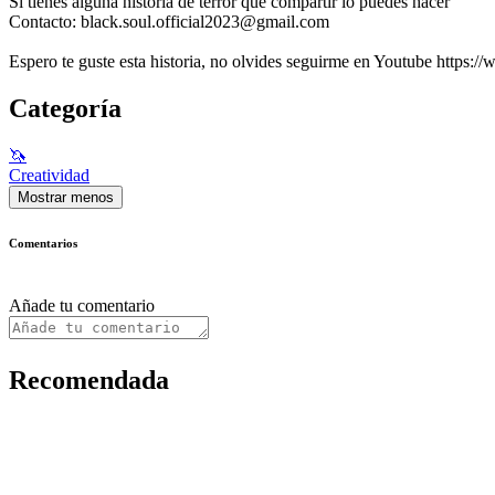
Si tienes alguna historia de terror que compartir lo puedes hacer
Contacto: black.soul.official2023@gmail.com
Espero te guste esta historia, no olvides seguirme en Youtube https:
Categoría
🦄
Creatividad
Mostrar menos
Comentarios
Añade tu comentario
Recomendada