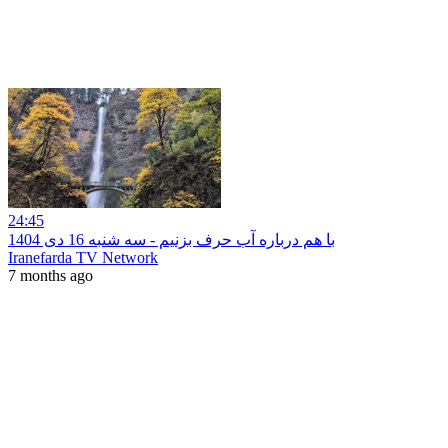
24:45
با هم درباره آب حرف بزنیم - سه شنبه 16 دی 1404
Iranefarda TV Network
7 months ago