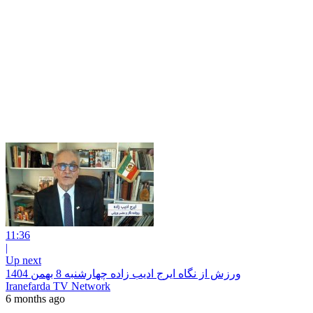
11:36
|
Up next
ورزش از نگاه ایرج ادیب زاده چهارشنبه 8 بهمن 1404
Iranefarda TV Network
6 months ago