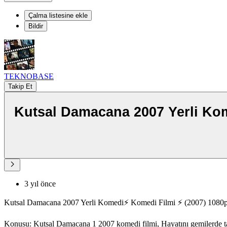
Çalma listesine ekle
Bildir
TEKNOBASE
Takip Et
Kutsal Damacana 2007 Yerli Komedi⚡ Komedi Filmi ⚡ (2007) 1080p ⚡ Tek Parça⚡ Full HD 1080p İzle
3 yıl önce
Kutsal Damacana 2007 Yerli Komedi⚡ Komedi Filmi ⚡ (2007) 1080p 
Konusu: Kutsal Damacana 1 2007 komedi filmi, Hayatını gemilerde tayfa