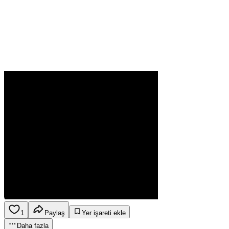
1
Paylaş
Yer işareti ekle
Daha fazla