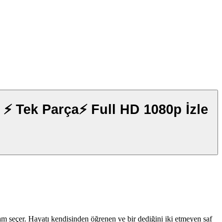
am seçer. Hayatı kendisinden öğrenen ve bir dediğini iki etmeyen saf