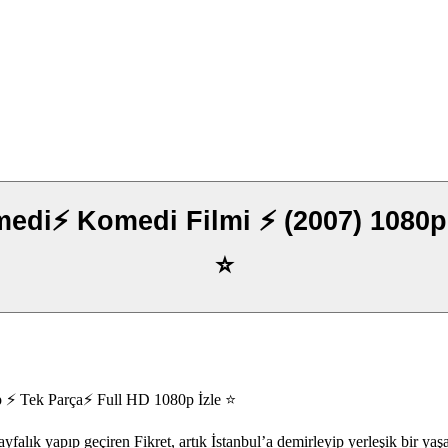
⭐️
⚡ Tek Parça⚡ Full HD 1080p İzle ⭐️
lık yapıp geçiren Fikret, artık İstanbul’a demirleyip yerleşik bir yaş