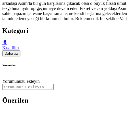
arkadaşı Asım’la bir gün karşılarına çıkacak olan o büyük fırsatı umut e
tezgahına uydurup geçinmeye devam eden Fikret ve can yoldaşı Asım’ın k
sahte papazın çaresine başvuran aile; ne kendi başlarına geleceklerden
tahmin edemeyeceği bir konumda bulur. Beklenmedik bir şekilde Vatika
Kategori
🎥
Kısa film
Daha az
Yorumlar
Yorumunuzu ekleyin
Önerilen