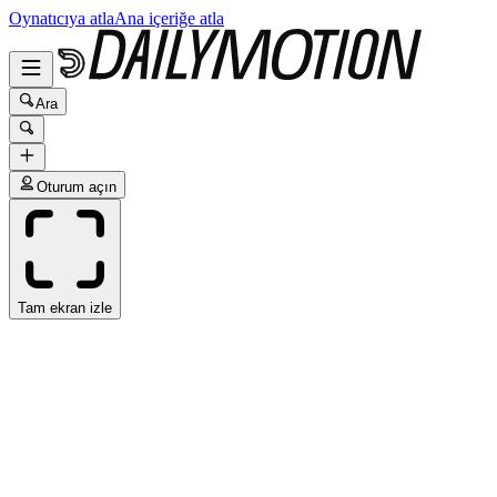
Oynatıcıya atla
Ana içeriğe atla
Ara
Oturum açın
Tam ekran izle