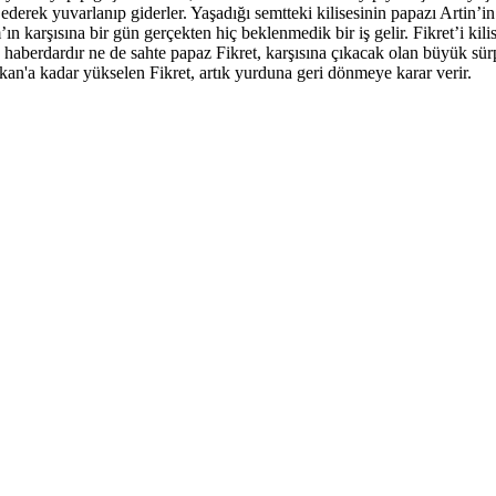
derek yuvarlanıp giderler. Yaşadığı semtteki kilisesinin papazı Artin’in 
arşısına bir gün gerçekten hiç beklenmedik bir iş gelir. Fikret’i kilise
 haberdardır ne de sahte papaz Fikret, karşısına çıkacak olan büyük sürp
n'a kadar yükselen Fikret, artık yurduna geri dönmeye karar verir.