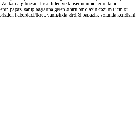
Vatikan’a gitmesini fırsat bilen ve kilisenin nimetlerini kendi
nin papazı sanıp başlarına gelen sihirli bir olayın çözümü için bu
rizden haberdar.Fikret, yanlışlıkla girdiği papazlık yolunda kendisini