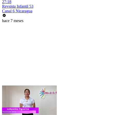
27:18
Revsista Infantil 53
Canal 6 Nicaragua
hace 7 meses