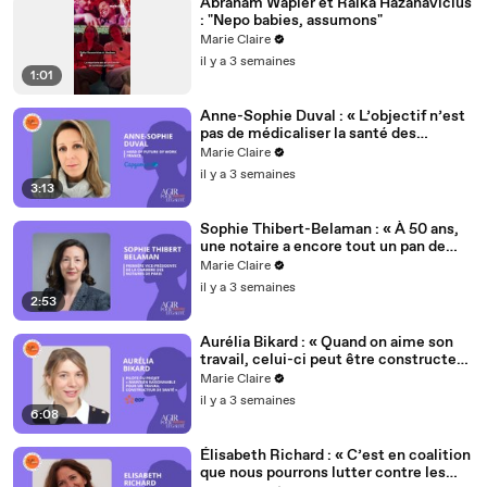
Abraham Wapler et Raïka Hazanavicius
: "Nepo babies, assumons"
Marie Claire
il y a 3 semaines
1:01
Anne-Sophie Duval : « L’objectif n’est
pas de médicaliser la santé des
femmes, mais de normaliser ces
Marie Claire
sujets »
il y a 3 semaines
3:13
Sophie Thibert-Belaman : « À 50 ans,
une notaire a encore tout un pan de
carrière qui s’ouvre à elle »
Marie Claire
il y a 3 semaines
2:53
Aurélia Bikard : « Quand on aime son
travail, celui-ci peut être constructeur
de santé »
Marie Claire
il y a 3 semaines
6:08
Élisabeth Richard : « C’est en coalition
que nous pourrons lutter contre les