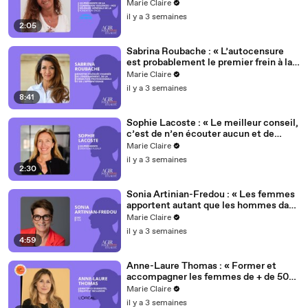
violences faites aux femmes »
Marie Claire
il y a 3 semaines
2:05
Sabrina Roubache : « L’autocensure
est probablement le premier frein à la
carrière des femmes après 50 ans »
Marie Claire
il y a 3 semaines
8:41
Sophie Lacoste : « Le meilleur conseil,
c’est de n’en écouter aucun et de
s’écouter soi-même »
Marie Claire
il y a 3 semaines
2:30
Sonia Artinian-Fredou : « Les femmes
apportent autant que les hommes dans
les instances de gouvernance, et
Marie Claire
parfois davantage »
il y a 3 semaines
4:59
Anne-Laure Thomas : « Former et
accompagner les femmes de + de 50
ans, c’est leur permettre de donner le
Marie Claire
meilleur d’elles-même »
il y a 3 semaines