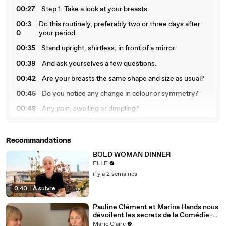
00:27
Step 1. Take a look at your breasts.
00:3
Do this routinely, preferably two or three days after
0
your period.
00:35
Stand upright, shirtless, in front of a mirror.
00:39
And ask yourselves a few questions.
00:42
Are your breasts the same shape and size as usual?
00:45
Do you notice any change in colour or symmetry?
00:48
Any pain, swelling or dimpling?
00:52
Step 2. Feel your breasts.
00:
Raise one arm and with the opposite hand, firmly
Recommandations
55
palpate your breast, starting from the outside.
BOLD WOMAN DINNER
01:0
Using your fingers, move over the whole breast in
ELLE
2
small circles.
il y a 2 semaines
01:0
Do you feel lump? A hardening? Is your skin
0:40
|
À suivre
9
different?
Pauline Clément et Marina Hands nous
01:14
Step 3. Don't forget the armpits.
dévoilent les secrets de la Comédie-
Française
Marie Claire