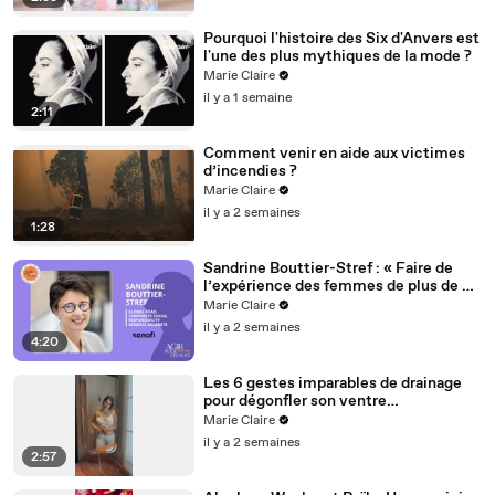
02:
For now, remember these four steps and repeat them
09
regularly so that you get into a routine.
Pourquoi l'histoire des Six d'Anvers est
l'une des plus mythiques de la mode ?
02:15
And be grateful for the time you dedicate to yourself.
Marie Claire
02:19
[BLANK_AUDIO]
il y a 1 semaine
2:11
Comment venir en aide aux victimes
d’incendies ?
Marie Claire
il y a 2 semaines
1:28
Sandrine Bouttier-Stref : « Faire de
l’expérience des femmes de plus de 50
ans un levier d’inclusion et de
Marie Claire
performance »
il y a 2 semaines
4:20
Les 6 gestes imparables de drainage
pour dégonfler son ventre
instantanément
Marie Claire
il y a 2 semaines
2:57