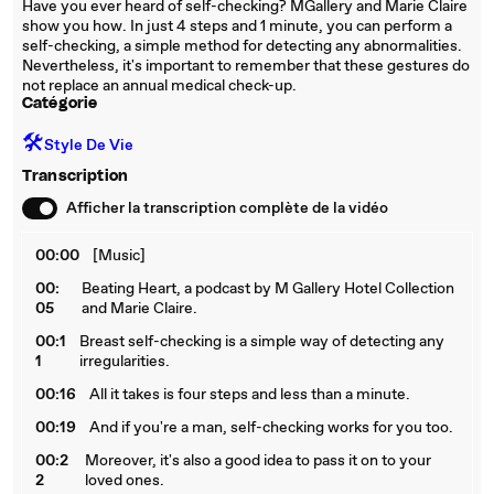
Have you ever heard of self-checking? MGallery and Marie Claire
show you how. In just 4 steps and 1 minute, you can perform a
self-checking, a simple method for detecting any abnormalities.
Nevertheless, it's important to remember that these gestures do
not replace an annual medical check-up.
Catégorie
🛠️
Style De Vie
Transcription
Afficher la transcription complète de la vidéo
00:00
[Music]
00:
Beating Heart, a podcast by M Gallery Hotel Collection
05
and Marie Claire.
00:1
Breast self-checking is a simple way of detecting any
1
irregularities.
00:16
All it takes is four steps and less than a minute.
00:19
And if you're a man, self-checking works for you too.
00:2
Moreover, it's also a good idea to pass it on to your
2
loved ones.