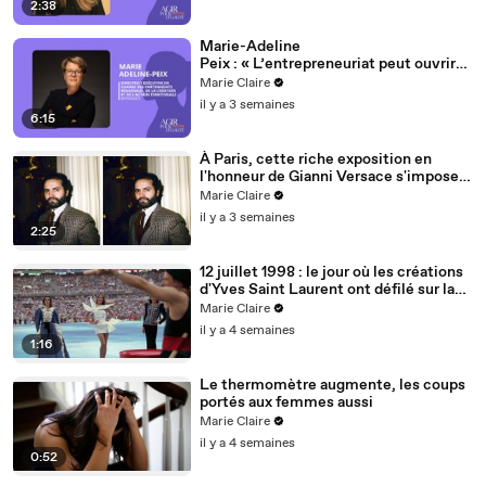
2:38
Marie-Adeline
Peix : « L’entrepreneuriat peut ouvrir
une deuxième ou une troisième partie
Marie Claire
de carrière »
il y a 3 semaines
6:15
À Paris, cette riche exposition en
l'honneur de Gianni Versace s'impose
comme un passage obligé pour les fans
Marie Claire
de mode
il y a 3 semaines
2:25
12 juillet 1998 : le jour où les créations
d'Yves Saint Laurent ont défilé sur la
pelouse du Stade de France
Marie Claire
il y a 4 semaines
1:16
Le thermomètre augmente, les coups
portés aux femmes aussi
Marie Claire
il y a 4 semaines
0:52