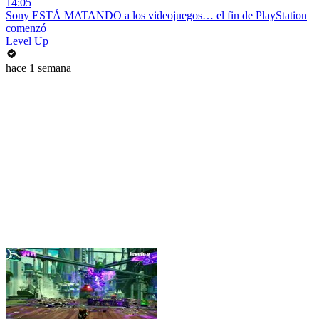
14:05
Sony ESTÁ MATANDO a los videojuegos… el fin de PlayStation
comenzó
Level Up
hace 1 semana