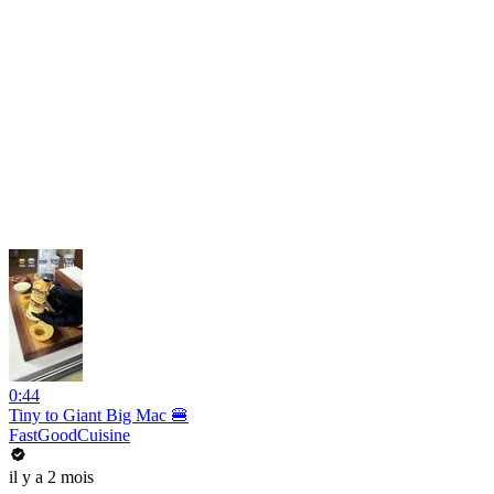
0:44
Tiny to Giant Big Mac 🍔
FastGoodCuisine
il y a 2 mois