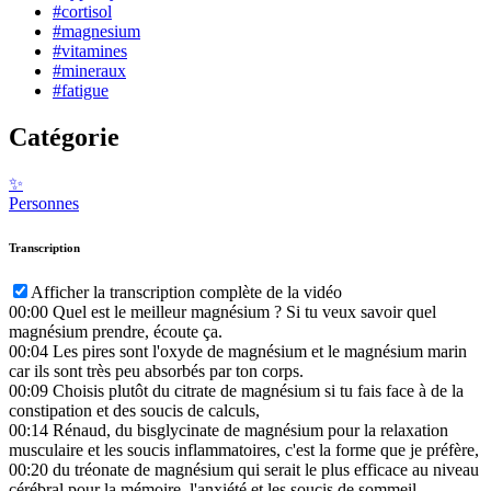
#cortisol
#magnesium
#vitamines
#mineraux
#fatigue
Catégorie
✨
Personnes
Transcription
Afficher la transcription complète de la vidéo
00:00
Quel est le meilleur magnésium ? Si tu veux savoir quel
magnésium prendre, écoute ça.
00:04
Les pires sont l'oxyde de magnésium et le magnésium marin
car ils sont très peu absorbés par ton corps.
00:09
Choisis plutôt du citrate de magnésium si tu fais face à de la
constipation et des soucis de calculs,
00:14
Rénaud, du bisglycinate de magnésium pour la relaxation
musculaire et les soucis inflammatoires, c'est la forme que je préfère,
00:20
du tréonate de magnésium qui serait le plus efficace au niveau
cérébral pour la mémoire, l'anxiété et les soucis de sommeil.