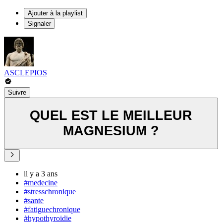
Ajouter à la playlist
Signaler
ASCLEPIOS
Suivre
QUEL EST LE MEILLEUR
MAGNESIUM ?
il y a 3 ans
#medecine
#stresschronique
#sante
#fatiguechronique
#hypothyroidie