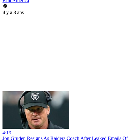
Kult America
il y a 8 ans
4:19
Jon Gruden Resigns As Raiders Coach After Leaked Emails Of