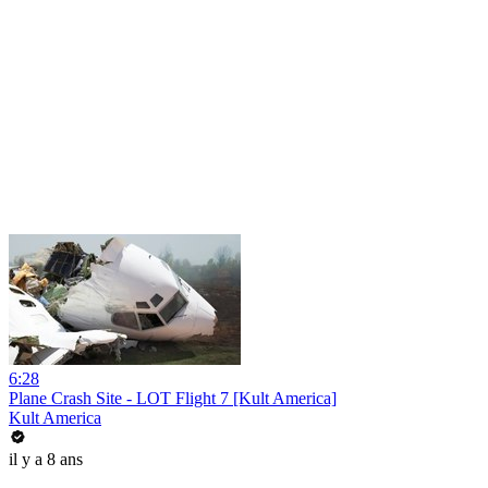
6:28
Plane Crash Site - LOT Flight 7 [Kult America]
Kult America
il y a 8 ans