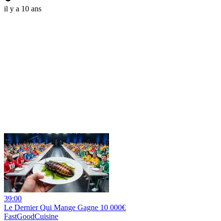
il y a 10 ans
39:00
Le Dernier Qui Mange Gagne 10 000€
FastGoodCuisine