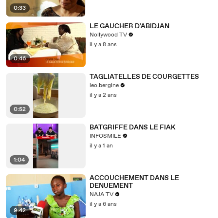
0:33
LE GAUCHER D'ABIDJAN
Nollywood TV
il y a 8 ans
0:46
TAGLIATELLES DE COURGETTES
leo.bergine
il y a 2 ans
0:52
BATGRIFFE DANS LE FIAK
INFOSMILE
il y a 1 an
1:04
ACCOUCHEMENT DANS LE
DENUEMENT
NAJA TV
il y a 6 ans
9:42