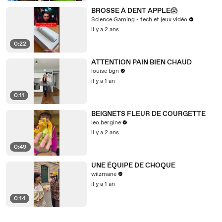
BROSSE À DENT APPLE😱
Science Gaming - tech et jeux vidéo
il y a 2 ans
0:22
ATTENTION PAIN BIEN CHAUD
louise bgn
il y a 1 an
0:11
BEIGNETS FLEUR DE COURGETTE
leo.bergine
il y a 2 ans
0:49
UNE ÉQUIPE DE CHOQUE
wiizmane
il y a 1 an
0:14