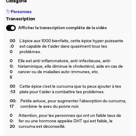
Catégorie
#curcuma
#naturopathie
#holistique
✨
Personnes
Transcription
Afficher la transcription complète de la vidéo
00
L'épice aux 1000 bienfaits, cette épice hyper puissante
:0
est capable de t'aider dans quasiment tous tes
0
problèmes.
0
Elle est anti-inflammatoire, anti-infectieuse, anti-
0:
histaminique, elle diminue le cholestérol, aide en cas de
0
cancer ou de maladies auto-immunes, etc.
5
00
Cette épice c'est le curcuma que tu peux ajouter à tes
:13
plats pour t'aider à combattre tes problèmes.
00:
Petite astuce, pour augmenter l'absorption du curcuma,
17
combine-le avec du poivre noir.
0
Attention, pour les personnes qui ont un faible taux de
0:
fer ou une hormone appelée DHT qui est faible, le
20
curcuma est déconseillé.