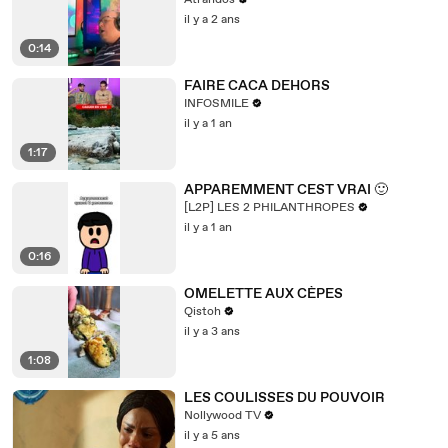
Atrandos
il y a 2 ans
0:14
FAIRE CACA DEHORS
INFOSMILE
il y a 1 an
1:17
APPAREMMENT CEST VRAI 🙂
[L2P] LES 2 PHILANTHROPES
il y a 1 an
0:16
OMELETTE AUX CÈPES
Qistoh
il y a 3 ans
1:08
LES COULISSES DU POUVOIR
Nollywood TV
il y a 5 ans