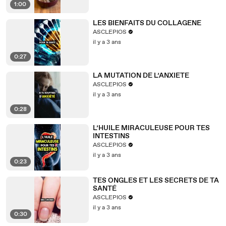
1:00
LES BIENFAITS DU COLLAGENE
ASCLEPIOS
il y a 3 ans
0:27
LA MUTATION DE L’ANXIETE
ASCLEPIOS
il y a 3 ans
0:28
L’HUILE MIRACULEUSE POUR TES
INTESTINS
ASCLEPIOS
il y a 3 ans
0:23
TES ONGLES ET LES SECRETS DE TA
SANTÉ
ASCLEPIOS
il y a 3 ans
0:30