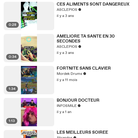
CES ALIMENTS SONT DANGEREUX
ASCLEPIOS
il y a 3 ans
0:28
AMELIORE TA SANTE EN 30
SECONDES
ASCLEPIOS
il y a 3 ans
0:34
FORTNITE SANS CLAVIER
Mordek Drums
il y a 11 mois
1:34
BONJOUR DOCTEUR
INFOSMILE
il y a 1 an
1:13
LES MEILLEURS SOIREE