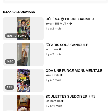
Recommandations
HÉLÉNA 😍 PIERRE GARNIER
Yoram BISMUTH
il y a 2 mois
1:05
|
À suivre
🥵PARIS SOUS CANICULE
wiizmane
il y a 2 mois
0:20
ODA UNE PURGE MONUMENTALE
Yuki Fizzle
il y a 7 mois
1:27
BOULETTES SUÉDOISES 🇸🇪
leo.bergine
il y a 11 mois