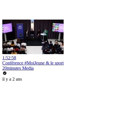
1:52:58
Conférence #MoiJeune & le sport
20minutes Media
il y a 2 ans