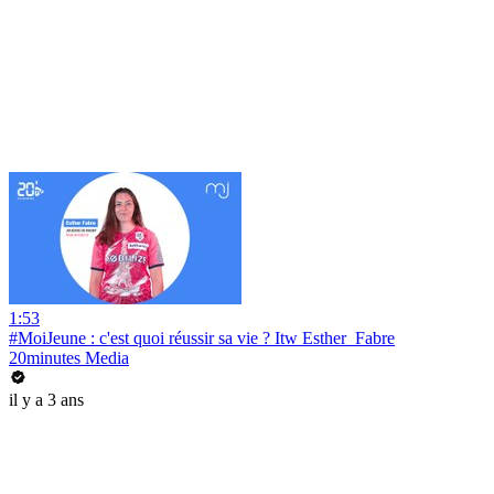
1:53
#MoiJeune : c'est quoi réussir sa vie ? Itw Esther_Fabre
20minutes Media
il y a 3 ans