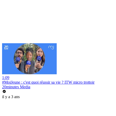
1:09
#MoiJeune : c'est quoi réussir sa vie ? ITW micro trottoir
20minutes Media
il y a 3 ans