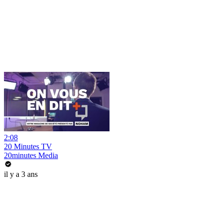
2:08
20 Minutes TV
20minutes Media
il y a 3 ans