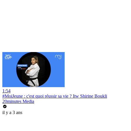
1:54
#MoiJeune : c'est quoi réussir sa vie ? Itw Shirine Boukli
20minutes Media
il y a 3 ans