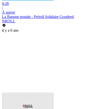
0:28
|
À suivre
La Banque postale - Préroll Solidaire Goodeed
NROLL
il y a 6 ans