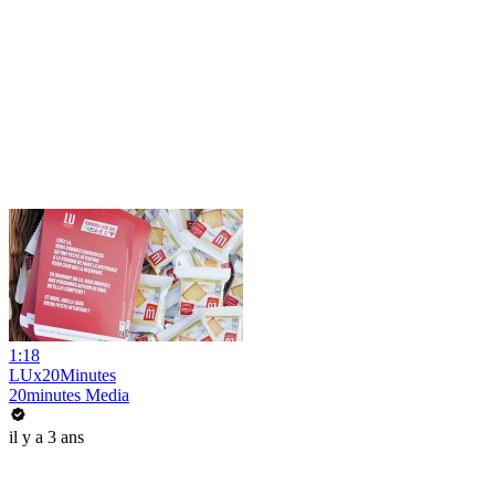
1:18
LUx20Minutes
20minutes Media
il y a 3 ans