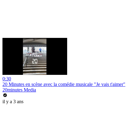
0:30
20 Minutes en scène avec la comédie musicale "Je vais t'aimer"
20minutes Media
il y a 3 ans