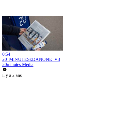
0:54
20_MINUTESxDANONE_V3
20minutes Media
il y a 2 ans