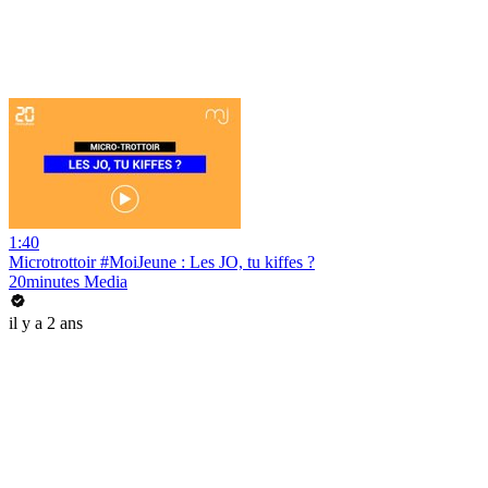
1:40
Microtrottoir #MoiJeune : Les JO, tu kiffes ?
20minutes Media
il y a 2 ans