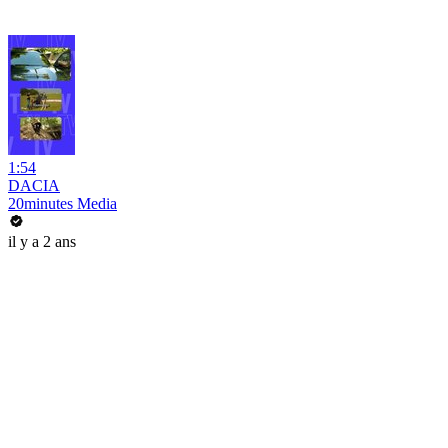
1:54
DACIA
20minutes Media
il y a 2 ans