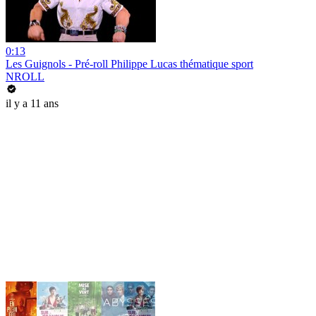
0:13
Les Guignols - Pré-roll Philippe Lucas thématique sport
NROLL
il y a 11 ans