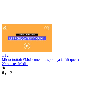
1:12
Micro-trottoir #MoiJeune : Le sport, ça te fait quoi ?
20minutes Media
il y a 2 ans