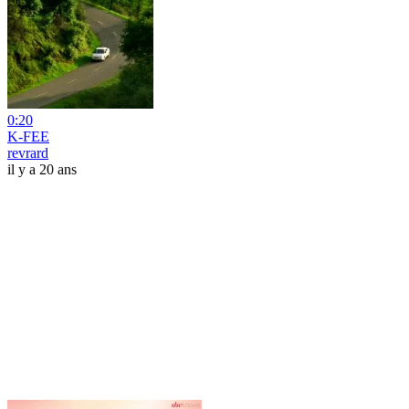
0:20
K-FEE
revrard
il y a 20 ans