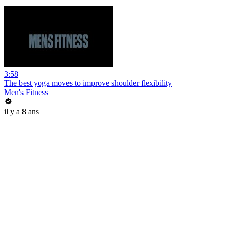
3:58
The best yoga moves to improve shoulder flexibility
Men's Fitness
il y a 8 ans