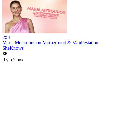
2:51
Maria Menounos on Motherhood & Manifestation
SheKnows
il y a 3 ans