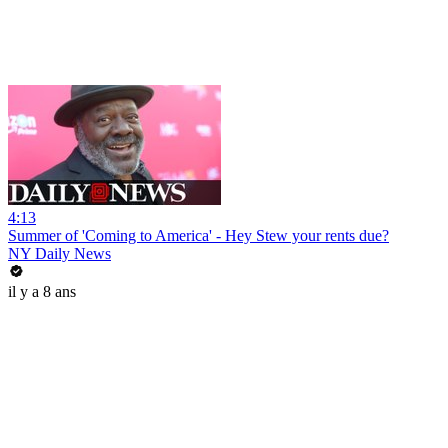
4:13
Summer of 'Coming to America' - Hey Stew your rents due?
NY Daily News
il y a 8 ans