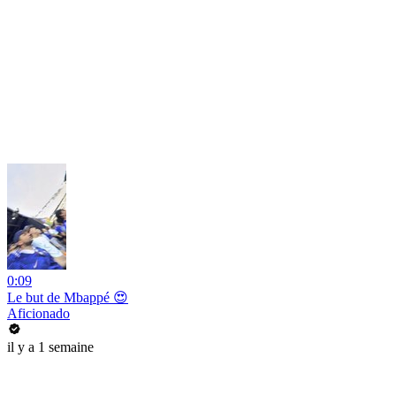
0:09
Le but de Mbappé 😍
Aficionado
il y a 1 semaine