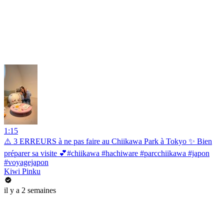
1:15
⚠️ 3 ERREURS à ne pas faire au Chiikawa Park à Tokyo ✨ Bien
préparer sa visite 💕#chiikawa #hachiware #parcchiikawa #japon
#voyagejapon
Kiwi Pinku
il y a 2 semaines