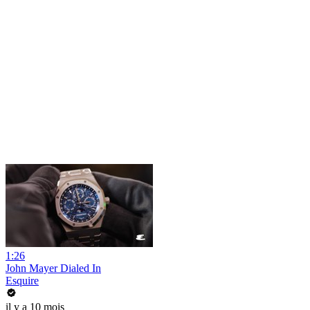
1:26
John Mayer Dialed In
Esquire
il y a 10 mois