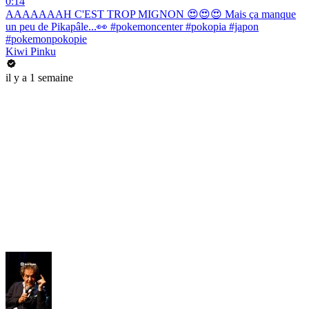
0:14
AAAAAAAH C'EST TROP MIGNON 😍😍😍 Mais ça manque
un peu de Pikapâle...👀 #pokemoncenter #pokopia #japon
#pokemonpokopie
Kiwi Pinku
il y a 1 semaine