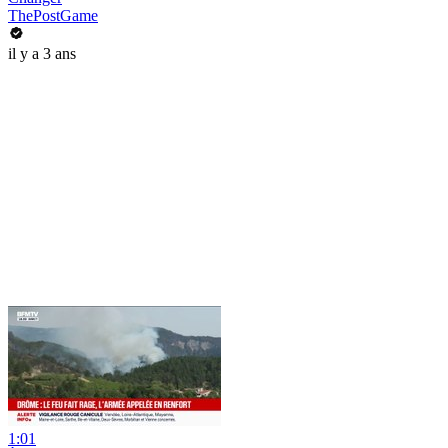
ThePostGame
il y a 3 ans
1:01