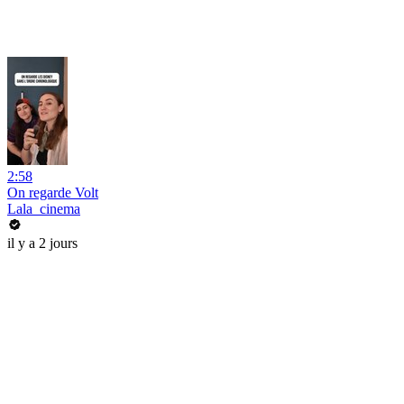
2:58
On regarde Volt
Lala_cinema
il y a 2 jours