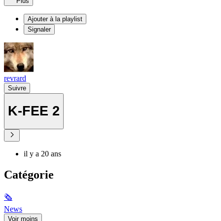
Plus
Ajouter à la playlist
Signaler
revrard
Suivre
K-FEE 2
il y a 20 ans
Catégorie
🗞
News
Voir moins