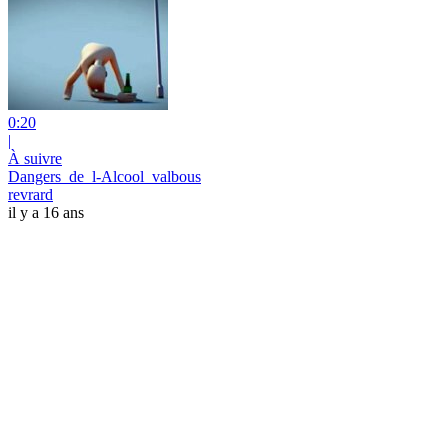
0:20
|
À suivre
Dangers_de_l-Alcool_valbous
revrard
il y a 16 ans