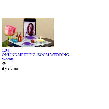
1:04
ONLINE MEETING, ZOOM WEDDING
Wochit
il y a 5 ans