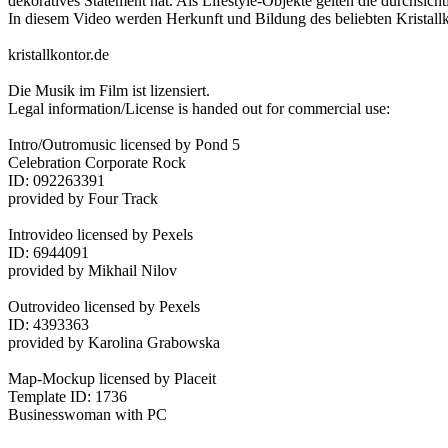
dekoratives Statement hat. Als Lifestyle-Objekte gelten die durchsich
In diesem Video werden Herkunft und Bildung des beliebten Kristallkl
kristallkontor.de
Die Musik im Film ist lizensiert.
Legal information/License is handed out for commercial use:
Intro/Outromusic licensed by Pond 5
Celebration Corporate Rock
ID: 092263391
provided by Four Track
Introvideo licensed by Pexels
ID: 6944091
provided by Mikhail Nilov
Outrovideo licensed by Pexels
ID: 4393363
provided by Karolina Grabowska
Map-Mockup licensed by Placeit
Template ID: 1736
Businesswoman with PC