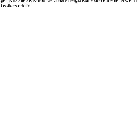
tigen Kristalle als Allrounder. Klare Bergkristalle sind ein edler Akze
assikers erklärt.