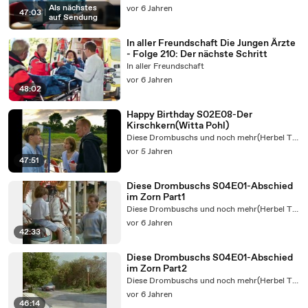
Als nächstes
vor 6 Jahren
47:03
|
auf Sendung
In aller Freundschaft Die Jungen Ärzte
- Folge 210: Der nächste Schritt
In aller Freundschaft
vor 6 Jahren
48:02
Happy Birthday S02E08-Der
Kirschkern(Witta Pohl)
Diese Drombuschs und noch mehr(Herbel TV5)
vor 5 Jahren
47:51
Diese Drombuschs S04E01-Abschied
im Zorn Part1
Diese Drombuschs und noch mehr(Herbel TV5)
vor 6 Jahren
42:33
Diese Drombuschs S04E01-Abschied
im Zorn Part2
Diese Drombuschs und noch mehr(Herbel TV5)
vor 6 Jahren
46:14