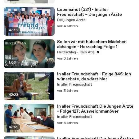
Lebensmut (321) - In aller
Freundschaft – Die jungen Ärzte
Die jungen Ärzte
vor 4 Jahren
47:15
Sollen wir mit hübschem Mädchen
abhängen - Herzschlag Folge 1
Herzschlag - Kalp Atışı
vor 3 Jahren
1:08
In aller Freundschaft - Folge 945: Ich
wünschste, du wärst hier
In aller Freundschaft
vor 5 Jahren
42:23
In aller Freundschaft Die Jungen Ärzte
- Folge 127: Ausweichmanöver
In aller Freundschaft
vor 6 Jahren
47:51
In aller Freundschaft Die Jugen Ärzte -