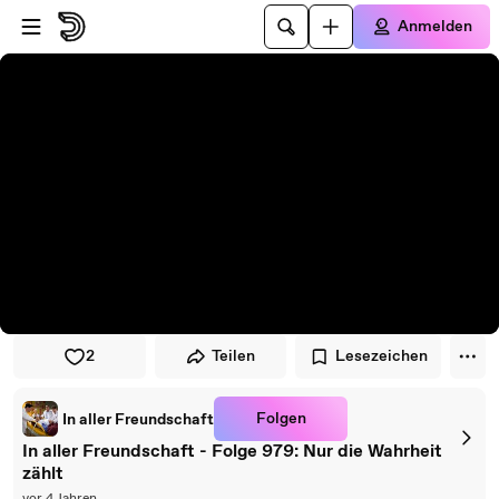
Zum Player springen
Zum Hauptinhalt springen
Anmelden
2
Teilen
Lesezeichen
Folgen
In aller Freundschaft
In aller Freundschaft - Folge 979: Nur die Wahrheit
zählt