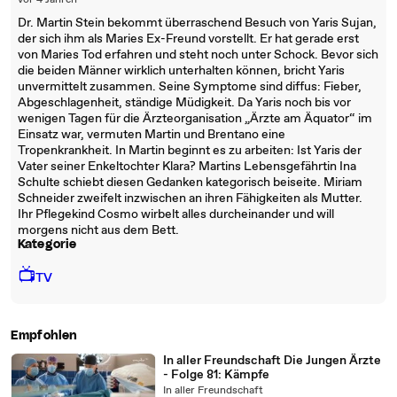
vor 4 Jahren
Dr. Martin Stein bekommt überraschend Besuch von Yaris Sujan,
der sich ihm als Maries Ex-Freund vorstellt. Er hat gerade erst
von Maries Tod erfahren und steht noch unter Schock. Bevor sich
die beiden Männer wirklich unterhalten können, bricht Yaris
unvermittelt zusammen. Seine Symptome sind diffus: Fieber,
Abgeschlagenheit, ständige Müdigkeit. Da Yaris noch bis vor
wenigen Tagen für die Ärzteorganisation „Ärzte am Äquator“ im
Einsatz war, vermuten Martin und Brentano eine
Tropenkrankheit. In Martin beginnt es zu arbeiten: Ist Yaris der
Vater seiner Enkeltochter Klara? Martins Lebensgefährtin Ina
Schulte schiebt diesen Gedanken kategorisch beiseite. Miriam
Schneider zweifelt inzwischen an ihren Fähigkeiten als Mutter.
Ihr Pflegekind Cosmo wirbelt alles durcheinander und will
morgens nicht aus dem Bett.
Kategorie
📺
TV
Empfohlen
In aller Freundschaft Die Jungen Ärzte
- Folge 81: Kämpfe
In aller Freundschaft