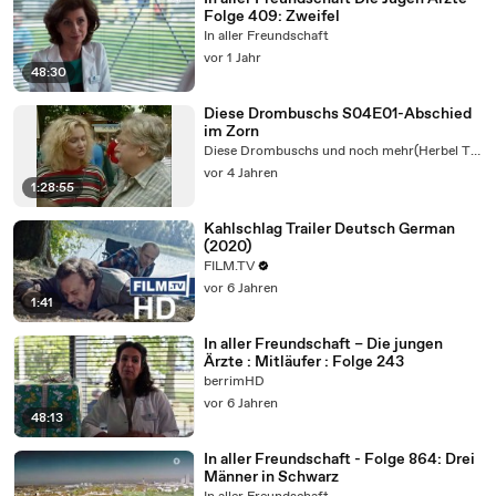
Folge 409: Zweifel
In aller Freundschaft
vor 1 Jahr
48:30
Diese Drombuschs S04E01-Abschied
im Zorn
Diese Drombuschs und noch mehr(Herbel TV5)
vor 4 Jahren
1:28:55
Kahlschlag Trailer Deutsch German
(2020)
FILM.TV
vor 6 Jahren
1:41
In aller Freundschaft – Die jungen
Ärzte : Mitläufer : Folge 243
berrimHD
vor 6 Jahren
48:13
In aller Freundschaft - Folge 864: Drei
Männer in Schwarz