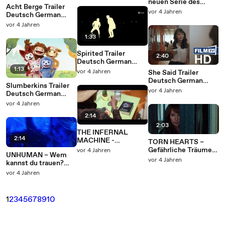
neuen Serie des
Acht Berge Trailer
„Hurt Locker“-
vor 4 Jahren
Deutsch German
Machers
(2022)
vor 4 Jahren
1:33
Spirited Trailer
2:40
Deutsch German
1:13
(2022)
vor 4 Jahren
She Said Trailer
Deutsch German
Slumberkins Trailer
(2022)
vor 4 Jahren
Deutsch German
(2022) Apple TV+
vor 4 Jahren
2:14
2:03
THE INFERNAL
2:14
MACHINE -
TORN HEARTS –
Gefährliche
Gefährliche Träume
vor 4 Jahren
UNHUMAN – Wem
Vergangenheit Trailer
Trailer Deutsch
vor 4 Jahren
kannst du trauen?
Deutsch German
German (2022)
Trailer Deutsch
(2022)
vor 4 Jahren
German (2022)
1
2
3
4
5
6
7
8
9
10