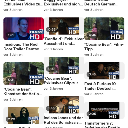
Exklusives Video zu
Exklusiver und nicht
Deutsch German
"Equalizer 3"
jugendfreier Clip aus
(2023)
vor 3 Jahren
vor 3 Jahren
vor 3 Jahren
verspricht noch
der Komödie
brutalere Action
0:55
1:51
0:30
"Renfield": Exklusiver
Ausschnitt und
Insidious: The Red
"Cocaine Bear": Film-
finaler Trailer mit
Door Trailer Deutsch
Tipp
vor 3 Jahren
Nicolas Cage als
German (2023)
vor 3 Jahren
vor 3 Jahren
Dracula
0:45
3:45
"Cocaine Bear":
0:31
Exklusiver Clip zur
Fast & Furious 10
Action-Horror-
Trailer Deutsch
vor 3 Jahren
"Cocaine Bear":
Komödie
German (2023)
Kinostart der Action-
vor 3 Jahren
Horror-Komödie
vor 3 Jahren
1:45
2:05
Indiana Jones und der
2:20
Ruf des Schicksals
Transformers 7:
Trailer Deutsch