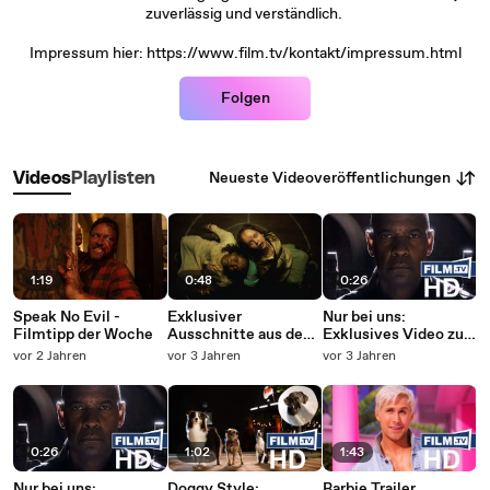
zuverlässig und verständlich.
Impressum hier: https://www.film.tv/kontakt/impressum.html
Folgen
Neueste Videoveröffentlichungen
Videos
Playlisten
1:19
0:48
0:26
Speak No Evil -
Exklusiver
Nur bei uns:
Filmtipp der Woche
Ausschnitte aus dem
Exklusives Video zu
neuen "Exorzist"-
"Equalizer 3"
vor 2 Jahren
vor 3 Jahren
vor 3 Jahren
Kinofilm
verspricht noch
brutalere Action
0:26
1:02
1:43
Nur bei uns:
Doggy Style:
Barbie Trailer