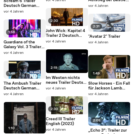
Aufstieg der Bestien
vor 4 Jahren
Scream 6 Trailer
German (2023)
Trailer Deutsch
Deutsch German
vor 4 Jahren
German (2023)
(2023)
vor 4 Jahren
2:30
2:31
John Wick: Kapitel 4
1:58
Trailer 2 Deutsch
"Avatar 2" Trailer
German (2022)
vor 4 Jahren
Guardians of the
vor 4 Jahren
Galaxy Vol. 3 Trailer
Deutsch German
vor 4 Jahren
(2023)
2:19
1:48
1:49
Im Westen nichts
neues Trailer Deutsch
The Ambush Trailer
Slow Horses - Ein Fall
German (2022)
Deutsch German
für Jackson Lamb
vor 4 Jahren
Netflix
(2022)
Trailer Staffel 2
vor 4 Jahren
vor 4 Jahren
Deutsch German
(2022)
2:30
Creed III Trailer
2:05
English (2023)
1:10
vor 4 Jahren
„Echo 3“: Trailer zur