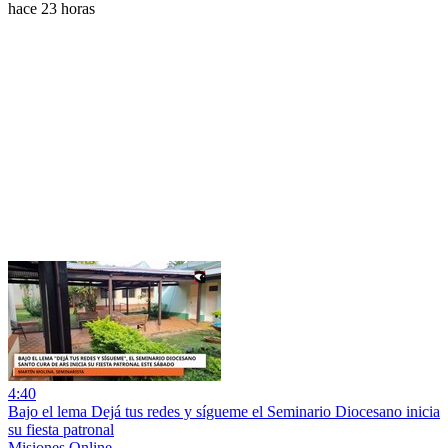
hace 23 horas
4:40
Bajo el lema Dejá tus redes y sígueme el Seminario Diocesano inicia
su fiesta patronal
Misiones Online