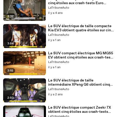
cinq étoiles aux crash-tests Euro
NCAP 2022
LaTribuneAuto
il y a 4 ans
3:32
Le SUV électrique de taille compacte
Kia EV3 obtient quatre étoiles sur cinq
possibles aux crash-tests Euro NCAP
LaTribuneAuto
2025
il y a 1 an
3:54
Le SUV compact électrique MG MGS5
EV obtient cinq étoiles aux crash-tests
Euro NCAP 2025
LaTribuneAuto
il y a 1 an
3:15
Le SUV électrique de taille
intermédiaire XPeng G6 obtient cinq
étoiles aux crash-tests Euro NCAP
LaTribuneAuto
2024
il y a 2 ans
2:50
Le SUV électrique compact Zeekr 7X
obtient cinq étoiles aux crash-tests
Euro NCAP 2025
LaTribuneAuto