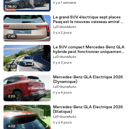
il y a 1 semaine
18:30
Le grand SUV électrique sept places
Peaq est le nouveau vaisseau amiral de
Skoda
LaTribuneAuto
il y a 2 jours
7:45
Le SUV compact Mercedes-Benz GLA
hybride peut fonctionner uniquement
à l'électricité
LaTribuneAuto
il y a 3 jours
2:53
Mercedes-Benz GLA Electrique 2026
(Dynamique)
LaTribuneAuto
il y a 4 jours
2:20
Mercedes-Benz GLA Electrique 2026
(Statique)
LaTribuneAuto
il y a 4 jours
4:02