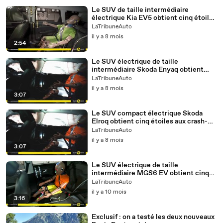
Le SUV de taille intermédiaire
électrique Kia EV5 obtient cinq étoiles
aux crash-tests Euro NCAP 2025
LaTribuneAuto
il y a 8 mois
2:54
Le SUV électrique de taille
intermédiaire Skoda Enyaq obtient
cinq étoiles aux crash-tests Euro
LaTribuneAuto
NCAP 2025
il y a 8 mois
3:07
Le SUV compact électrique Skoda
Elroq obtient cinq étoiles aux crash-
tests Euro NCAP 2025
LaTribuneAuto
il y a 8 mois
3:07
Le SUV électrique de taille
intermédiaire MGS6 EV obtient cinq
étoiles aux crash-tests Euro NCAP
LaTribuneAuto
2025
il y a 10 mois
3:16
Exclusif : on a testé les deux nouveaux