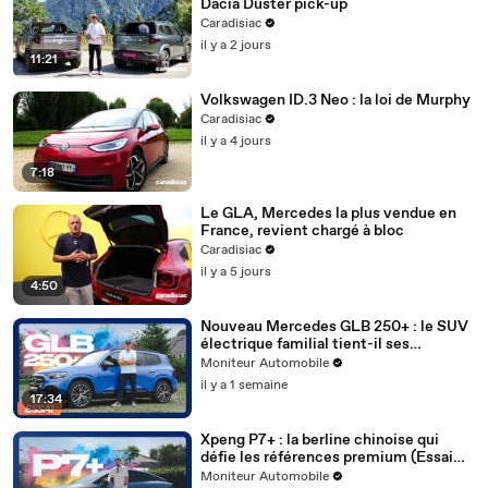
Dacia Duster pick-up
Caradisiac
il y a 2 jours
11:21
Volkswagen ID.3 Neo : la loi de Murphy
Caradisiac
il y a 4 jours
7:18
Le GLA, Mercedes la plus vendue en
France, revient chargé à bloc
Caradisiac
il y a 5 jours
4:50
Nouveau Mercedes GLB 250+ : le SUV
électrique familial tient-il ses
promesses ? (Essai détaillé)
Moniteur Automobile
il y a 1 semaine
17:34
Xpeng P7+ : la berline chinoise qui
défie les références premium (Essai
détaillé)
Moniteur Automobile