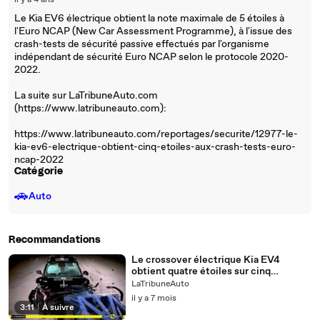
il y a 4 ans
Le Kia EV6 électrique obtient la note maximale de 5 étoiles à
l'Euro NCAP (New Car Assessment Programme), à l'issue des
crash-tests de sécurité passive effectués par l'organisme
indépendant de sécurité Euro NCAP selon le protocole 2020-
2022.
La suite sur LaTribuneAuto.com
(https://www.latribuneauto.com):
https://www.latribuneauto.com/reportages/securite/12977-le-
kia-ev6-electrique-obtient-cinq-etoiles-aux-crash-tests-euro-
ncap-2022
Catégorie
🚗
Auto
Recommandations
Le crossover électrique Kia EV4
obtient quatre étoiles sur cinq
possibles aux crash-tests Euro NCAP
LaTribuneAuto
2025
il y a 7 mois
3:11
|
À suivre