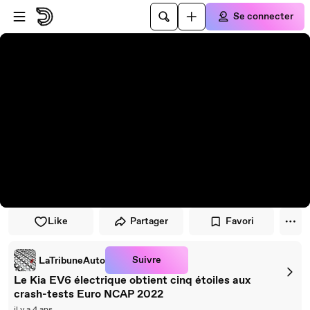
Passer au player
Passer au contenu principal
Se connecter
Like
Partager
Favori
Suivre
LaTribuneAuto
Le Kia EV6 électrique obtient cinq étoiles aux
crash-tests Euro NCAP 2022