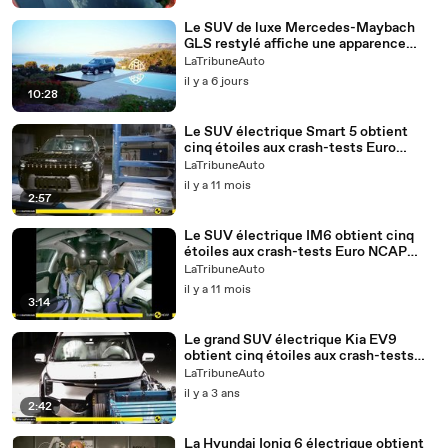
Le SUV de luxe Mercedes-Maybach
GLS restylé affiche une apparence
distinctive
LaTribuneAuto
il y a 6 jours
10:28
Le SUV électrique Smart 5 obtient
cinq étoiles aux crash-tests Euro
NCAP 2025
LaTribuneAuto
il y a 11 mois
2:57
Le SUV électrique IM6 obtient cinq
étoiles aux crash-tests Euro NCAP
2025
LaTribuneAuto
il y a 11 mois
3:14
Le grand SUV électrique Kia EV9
obtient cinq étoiles aux crash-tests
Euro NCAP 2023
LaTribuneAuto
il y a 3 ans
2:42
La Hyundai Ioniq 6 électrique obtient