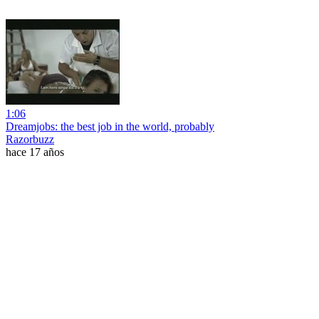
1:06
Dreamjobs: the best job in the world, probably
Razorbuzz
hace 17 años