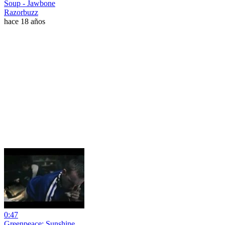
Soup - Jawbone
Razorbuzz
hace 18 años
0:47
Greenpeace: Sunshine