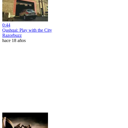
0:44
Qashqai: Play with the City
Razorbuzz
hace 18 años