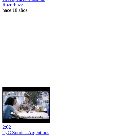
Razorbuzz
hace 18 años
2:02
TyC Sports - Argentinos