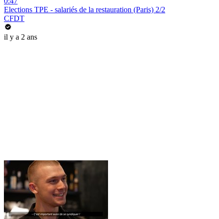
0:47
Elections TPE - salariés de la restauration (Paris) 2/2
CFDT
il y a 2 ans