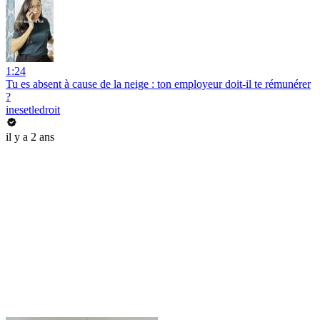
1:24
Tu es absent à cause de la neige : ton employeur doit-il te rémunérer
?
inesetledroit
il y a 2 ans