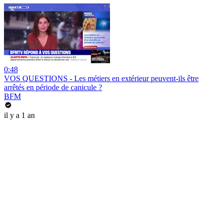
0:48
VOS QUESTIONS - Les métiers en extérieur peuvent-ils être
arrêtés en période de canicule ?
BFM
il y a 1 an