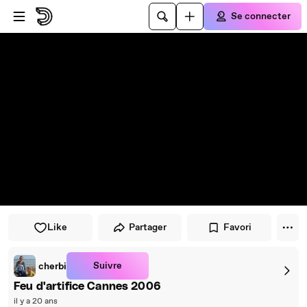
Passer au player
Passer au contenu principal
Se connecter
Like
Partager
Favori
Suivre
cherbi
Feu d'artifice Cannes 2006
il y a 20 ans