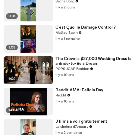
Sacha Borg
il y a 2 jours
0:31
C'est Quoi le Damage Control ?
Matteo Sapin
il y a 1 semaine
1:08
The Crown's $37,000 Wedding Dress Is
a Bride-to-Be's Dream
POPSUGAR Fashion
il y a 10 ans
1:09
Reddit AMA: Felicia Day
Reddit
il y a 10 ans
14:04
3 films à voir gratuitement
Le cinéma d'Amaury
il y a 2 semaines