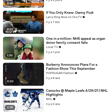
il y a 2 jours
0:45
If You Only Knew: Danny Pudi
Larry King Now on Ora.TV
il y a 7 ans
6:01
One in a million: NHS appeal as organ
donor family consent falls
Local TV
il y a 1 jour
1:30
Burberry Announces Plans For a
Fashion Show This September
POPSUGAR Fashion
il y a 6 ans
0:20
Canucks @ Maple Leafs 4/29/21 | NHL
Highlights
NHL
il y a 5 ans
2:36