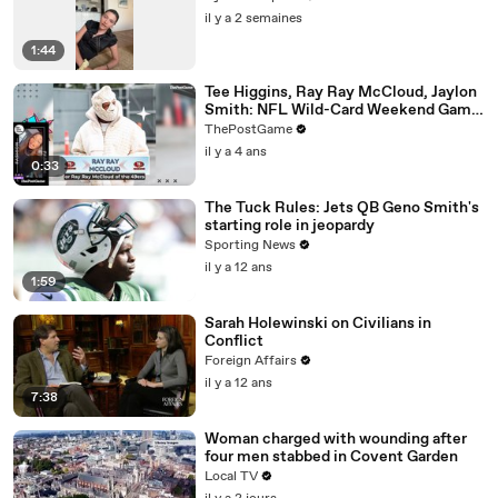
il y a 2 semaines
1:44
Tee Higgins, Ray Ray McCloud, Jaylon
Smith: NFL Wild-Card Weekend Game
Day Fashion Winners
ThePostGame
il y a 4 ans
0:33
The Tuck Rules: Jets QB Geno Smith's
starting role in jeopardy
Sporting News
il y a 12 ans
1:59
Sarah Holewinski on Civilians in
Conflict
Foreign Affairs
il y a 12 ans
7:38
Woman charged with wounding after
four men stabbed in Covent Garden
Local TV