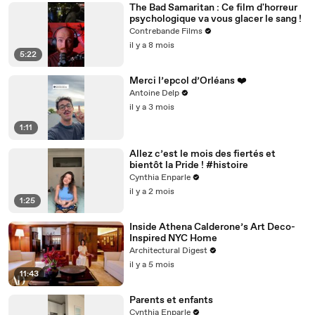
The Bad Samaritan : Ce film d'horreur
psychologique va vous glacer le sang !
Contrebande Films
il y a 8 mois
5:22
Merci l’epcol d’Orléans ❤️
Antoine Delp
il y a 3 mois
1:11
Allez c’est le mois des fiertés et
bientôt la Pride ! #histoire
Cynthia Enparle
il y a 2 mois
1:25
Inside Athena Calderone’s Art Deco-
Inspired NYC Home
Architectural Digest
il y a 5 mois
11:43
Parents et enfants
Cynthia Enparle