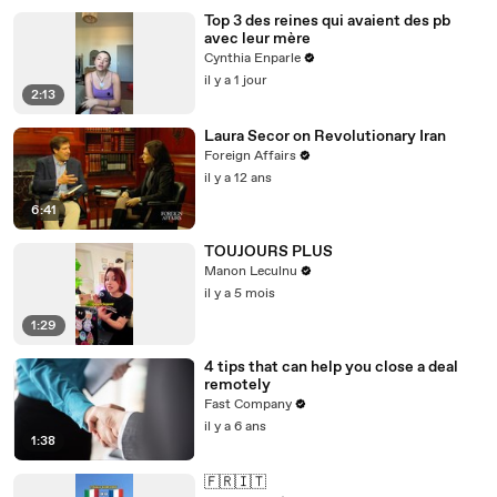
Top 3 des reines qui avaient des pb
avec leur mère
Cynthia Enparle
il y a 1 jour
2:13
Laura Secor on Revolutionary Iran
Foreign Affairs
il y a 12 ans
6:41
TOUJOURS PLUS
Manon Leculnu
il y a 5 mois
1:29
4 tips that can help you close a deal
remotely
Fast Company
il y a 6 ans
1:38
🇫🇷🇮🇹