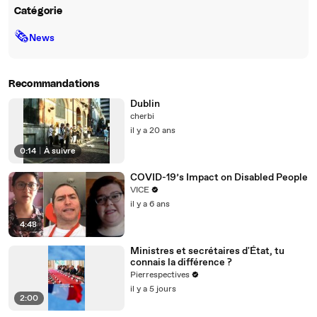
Catégorie
🗞
News
Recommandations
Dublin
cherbi
il y a 20 ans
0:14
|
À suivre
COVID-19’s Impact on Disabled People
VICE
il y a 6 ans
4:48
Ministres et secrétaires d'État, tu
connais la différence ?
Pierrespectives
il y a 5 jours
2:00