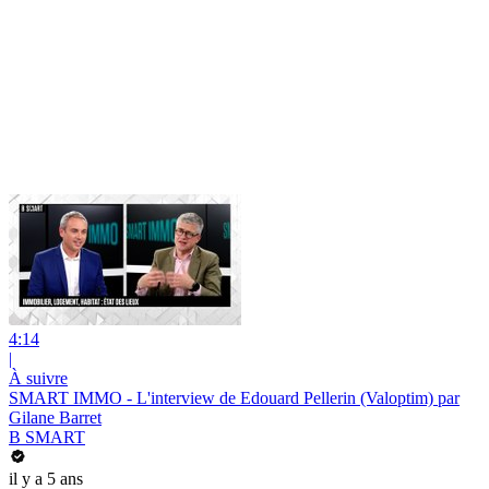
4:14
|
À suivre
SMART IMMO - L'interview de Edouard Pellerin (Valoptim) par
Gilane Barret
B SMART
il y a 5 ans