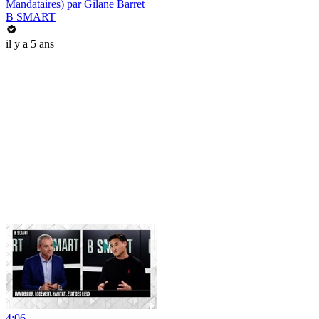
Mandataires) par Gilane Barret
B SMART
il y a 5 ans
4:06