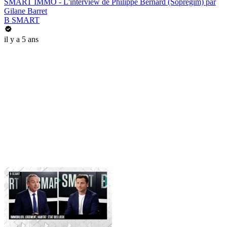
SMART IMMO - L'interview de Philippe Bernard (Sopregim) par
Gilane Barret
B SMART
il y a 5 ans