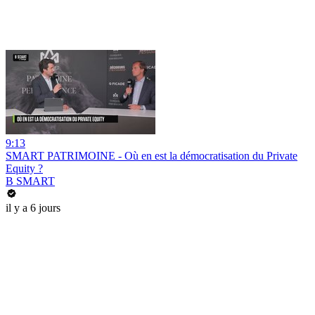
9:13
SMART PATRIMOINE - Où en est la démocratisation du Private
Equity ?
B SMART
il y a 6 jours