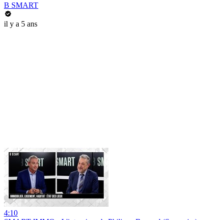
B SMART
il y a 5 ans
4:10