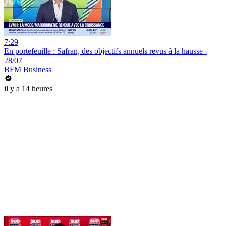
7:29
En portefeuille : Safran, des objectifs annuels revus à la hausse -
28/07
BFM Business
il y a 14 heures