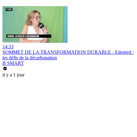
14:33
SOMMET DE LA TRANSFORMATION DURABLE - Edenred :
les défis de la décarbonation
B SMART
il y a 1 jour