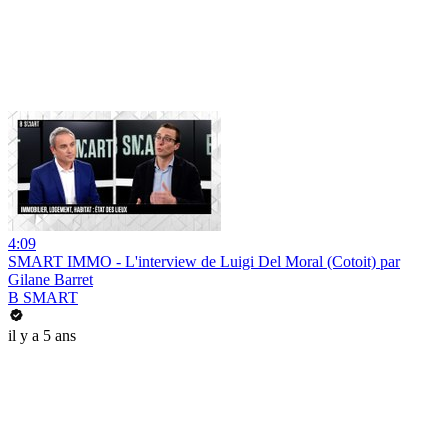
4:09
SMART IMMO - L'interview de Luigi Del Moral (Cotoit) par
Gilane Barret
B SMART
il y a 5 ans