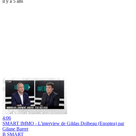
il y a 5 ans
4:06
SMART IMMO - L'interview de Gildas Dolbeau (Enoptea) par
Gilane Barret
B SMART