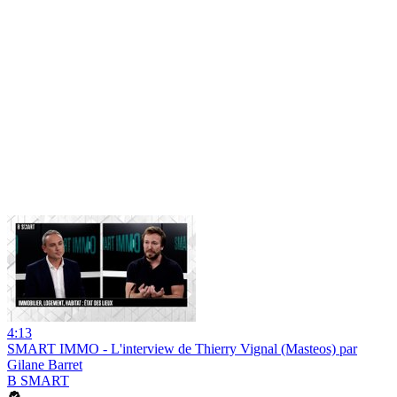
4:13
SMART IMMO - L'interview de Thierry Vignal (Masteos) par
Gilane Barret
B SMART