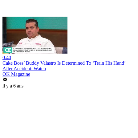
0:40
Cake Boss’ Buddy Valastro Is Determined To ‘Train His Hand’
After Accident: Watch
OK Magazine
il y a 6 ans