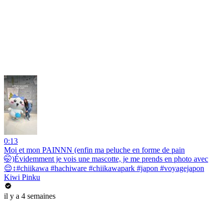
0:13
Moi et mon PAINNN (enfin ma peluche en forme de pain
🤭)Évidemment je vois une mascotte, je me prends en photo avec
😌↕️#chiikawa #hachiware #chiikawapark #japon #voyagejapon
Kiwi Pinku
il y a 4 semaines