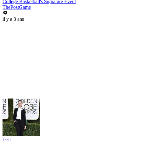
College Basketball's Signature Event
ThePostGame
il y a 3 ans
1:41