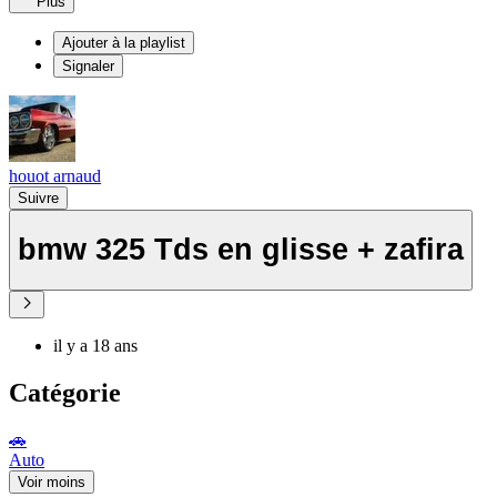
Plus
Ajouter à la playlist
Signaler
houot arnaud
Suivre
bmw 325 Tds en glisse + zafira
il y a 18 ans
Catégorie
🚗
Auto
Voir moins