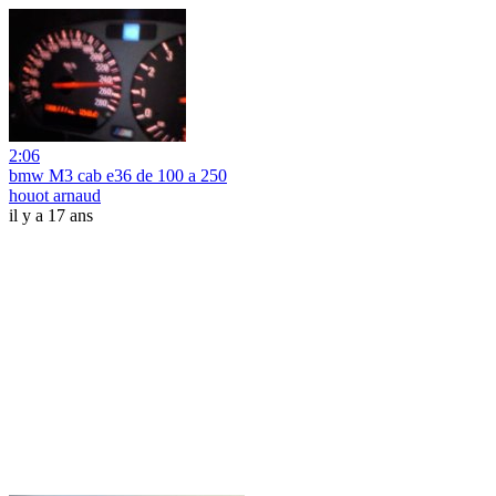
2:06
bmw M3 cab e36 de 100 a 250
houot arnaud
il y a 17 ans