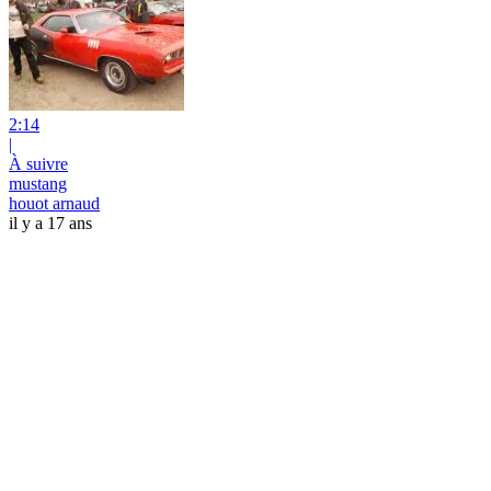
2:14
|
À suivre
mustang
houot arnaud
il y a 17 ans