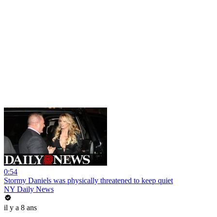
0:54
Stormy Daniels was physically threatened to keep quiet
NY Daily News
il y a 8 ans