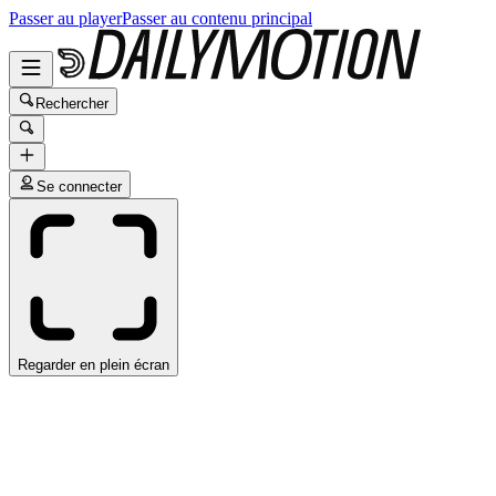
Passer au player
Passer au contenu principal
Rechercher
Se connecter
Regarder en plein écran