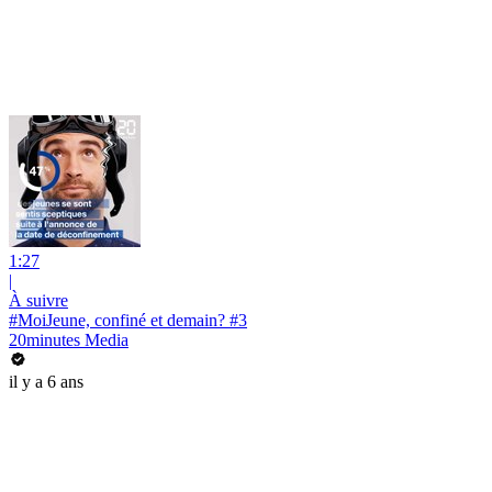
1:27
|
À suivre
#MoiJeune, confiné et demain? #3
20minutes Media
il y a 6 ans