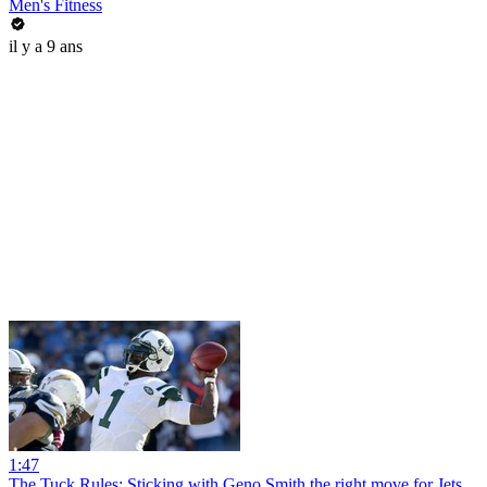
Men's Fitness
il y a 9 ans
1:47
The Tuck Rules: Sticking with Geno Smith the right move for Jets