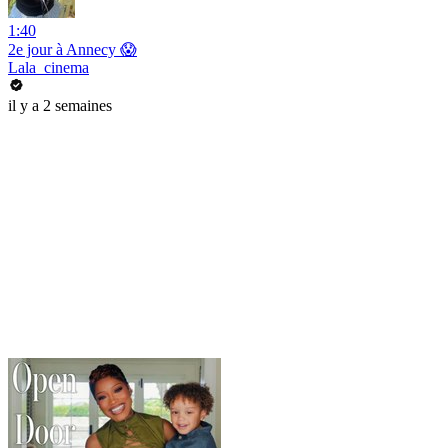
1:40
2e jour à Annecy 😱
Lala_cinema
il y a 2 semaines