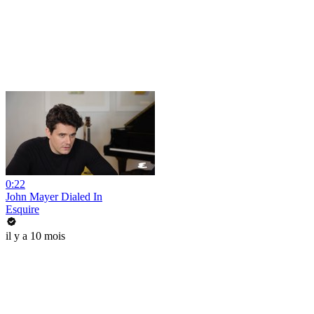
0:22
John Mayer Dialed In
Esquire
il y a 10 mois