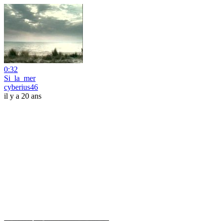
0:32
Si_la_mer
cyberius46
il y a 20 ans