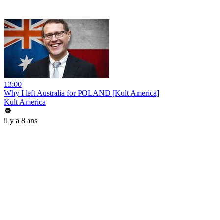
13:00
Why I left Australia for POLAND [Kult America]
Kult America
il y a 8 ans