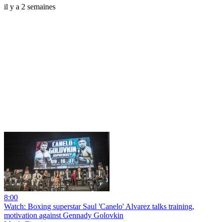
il y a 2 semaines
8:00
Watch: Boxing superstar Saul 'Canelo' Alvarez talks training,
motivation against Gennady Golovkin