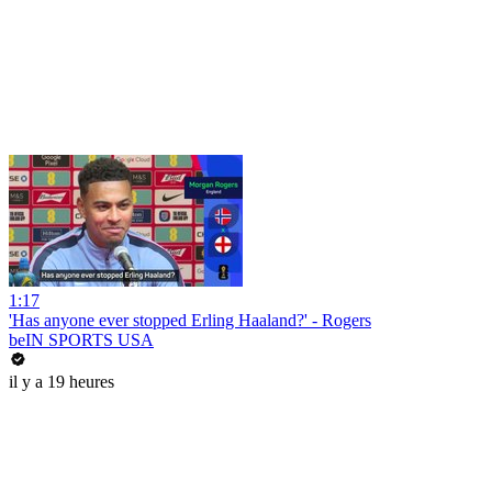
1:17
'Has anyone ever stopped Erling Haaland?' - Rogers
beIN SPORTS USA
il y a 19 heures