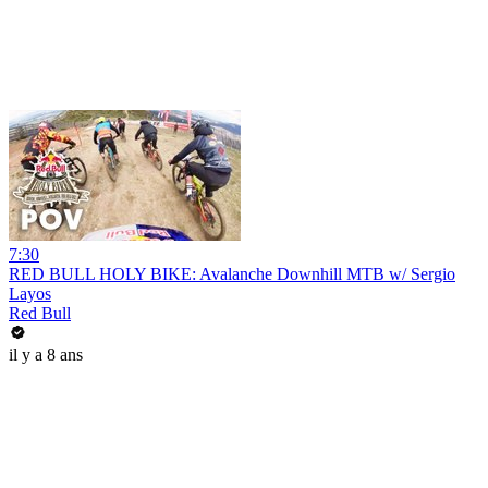
7:30
RED BULL HOLY BIKE: Avalanche Downhill MTB w/ Sergio
Layos
Red Bull
il y a 8 ans