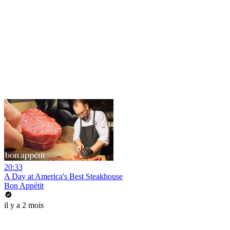
20:33
A Day at America's Best Steakhouse
Bon Appétit
il y a 2 mois