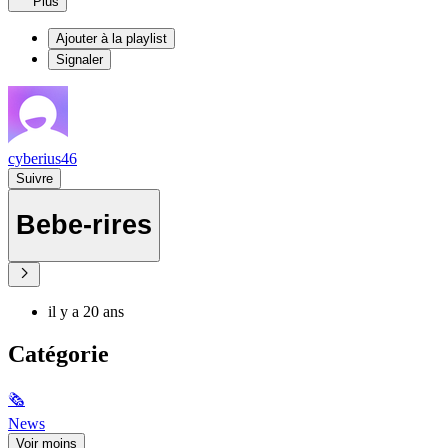
Plus
Ajouter à la playlist
Signaler
cyberius46
Suivre
Bebe-rires
il y a 20 ans
Catégorie
🗞
News
Voir moins