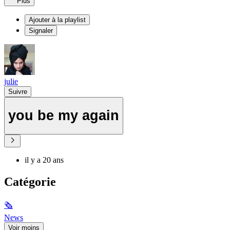
Plus
Ajouter à la playlist
Signaler
julie
Suivre
you be my again
il y a 20 ans
Catégorie
🗞
News
Voir moins