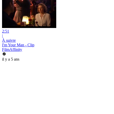
2:51
|
À suivre
I'm Your Man - Clip
FilmAffinity
il y a 5 ans