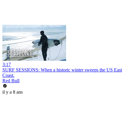
3:17
SURF SESSIONS: When a historic winter sweeps the US East
Coast.
Red Bull
il y a 8 ans