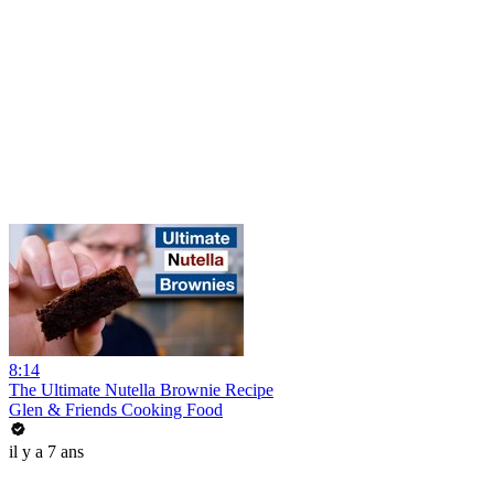
8:14
The Ultimate Nutella Brownie Recipe
Glen & Friends Cooking Food
il y a 7 ans