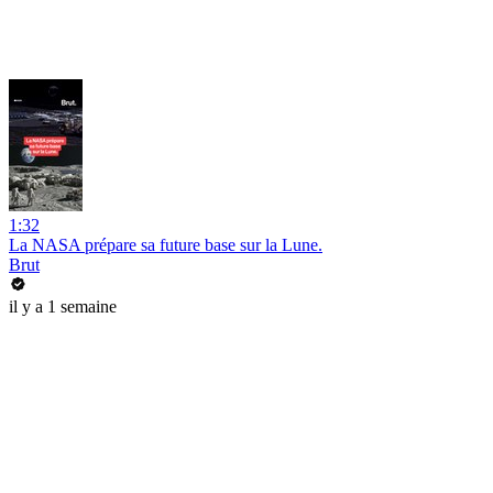
1:32
La NASA prépare sa future base sur la Lune.
Brut
il y a 1 semaine