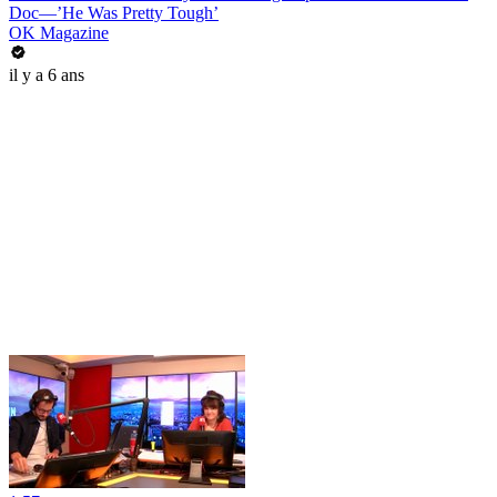
Doc—’He Was Pretty Tough’
OK Magazine
il y a 6 ans