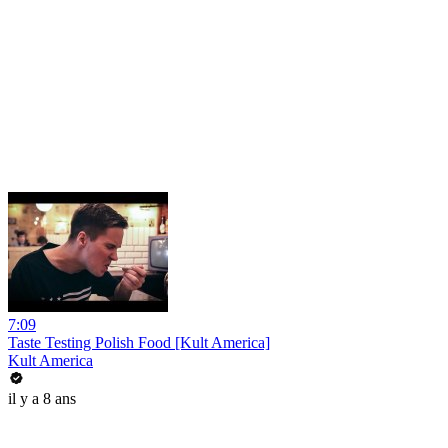
7:09
Taste Testing Polish Food [Kult America]
Kult America
il y a 8 ans