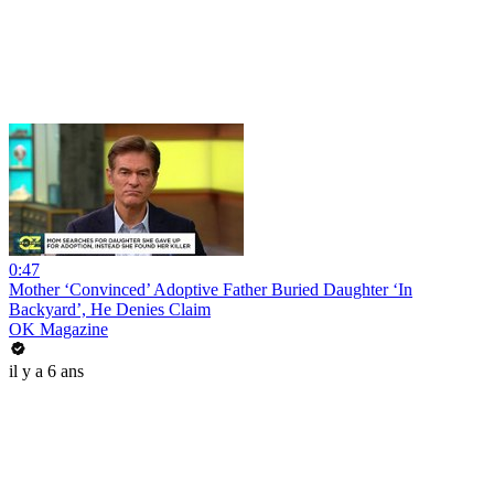
0:47
Mother ‘Convinced’ Adoptive Father Buried Daughter ‘In
Backyard’, He Denies Claim
OK Magazine
il y a 6 ans