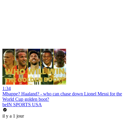
1:34
Mbappe? Haaland? - who can chase down Lionel Messi for the
World Cup golden boot?
beIN SPORTS USA
il y a 1 jour