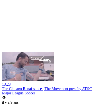
13:23
The Chicago Renaissance | The Movement pres. by AT&T
Major League Soccer
il y a 9 ans