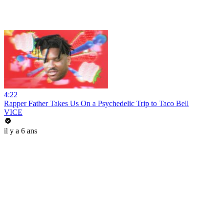
4:22
Rapper Father Takes Us On a Psychedelic Trip to Taco Bell
VICE
il y a 6 ans