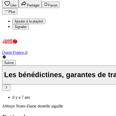
Like
Partager
Favori
Plus
Ajouter à la playlist
Signaler
Ouest-France.fr
Suivre
Les bénédictines, garantes de tra
il y a 7 ans
Abbaye Notre-Dame dentelle aiguille