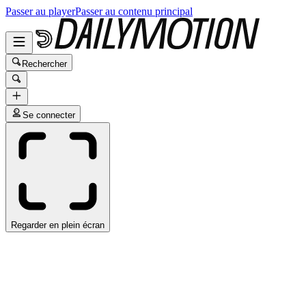
Passer au player
Passer au contenu principal
Rechercher
Se connecter
Regarder en plein écran