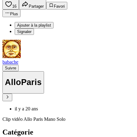
16
Partager
Favori
Plus
Ajouter à la playlist
Signaler
babache
Suivre
AlloParis
il y a 20 ans
Clip vidéo Allo Paris Mano Solo
Catégorie