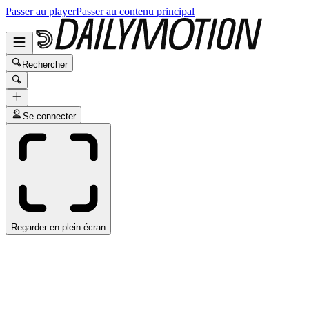
Passer au player
Passer au contenu principal
Rechercher
Se connecter
Regarder en plein écran