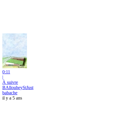
0:11
|
À suivre
BAllouheyStJust
babache
il y a 5 ans