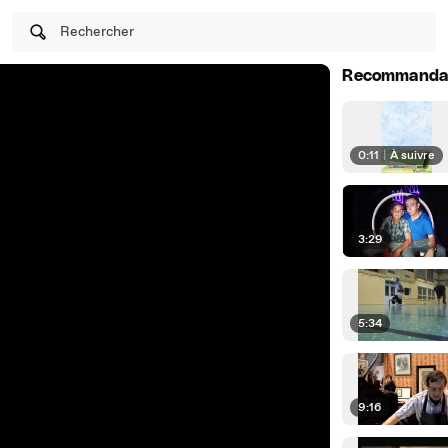
Rechercher
Recommanda
0:11
|
À suivre
3:29
5:34
9:16