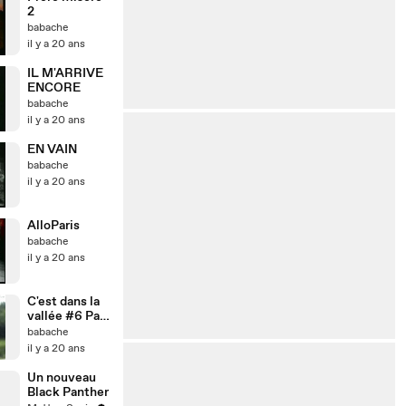
2
babache
il y a 20 ans
IL M'ARRIVE
ENCORE
babache
il y a 20 ans
EN VAIN
babache
il y a 20 ans
AlloParis
babache
il y a 20 ans
C'est dans la
vallée #6 Part
II
babache
il y a 20 ans
Un nouveau
Black Panther