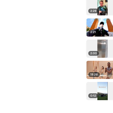
2:28
2:21
2:00
18:26
0:12