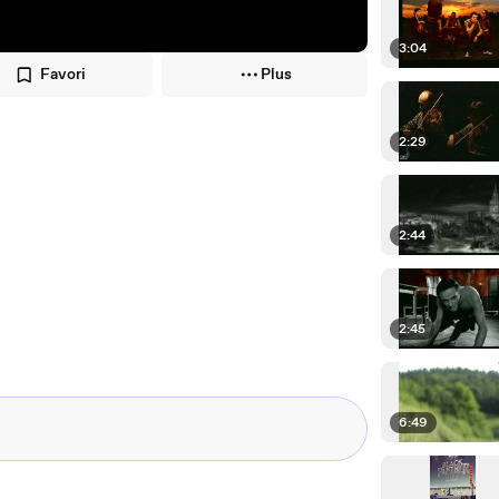
3:04
Favori
Plus
2:29
2:44
2:45
6:49