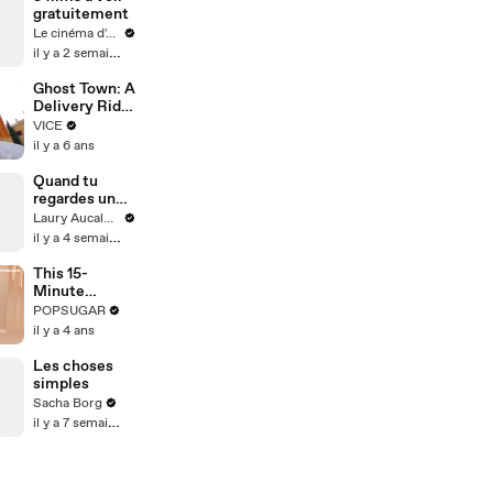
(Beginner,
gratuitement
Intermediate,
Le cinéma d'Amaury
Collegiate)
il y a 2 semaines
Ghost Town: A
Delivery Rider
in the Empty
VICE
Streets of
il y a 6 ans
Barcelona
Quand tu
regardes un
match de foot
Laury Aucalme
avec ta
il y a 4 semaines
voisine
This 15-
Minute
Standing
POPSUGAR
Booty
il y a 4 ans
Burnout Will
Toast Your
Les choses
Glutes
simples
Sacha Borg
il y a 7 semaines