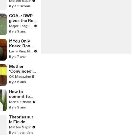
Matteo Sapin
il y a 2 semaines
GOAL: BWP
gives the Red
Bulls the lead
Major League Soccer
in extra time
il y a 9 ans
If You Only
Knew: Ron
Funches
Larry King Now on Ora.TV
il y a 7 ans
Mother
‘Convinced’
Adoptive
OK Magazine
Father Buried
il y a 6 ans
Daughter ‘In
Backyard’, He
How to
Denies Claim
commit to
athletic
Men's Fitness
excellence,
il y a 9 ans
according to
Nike trainer
Theories sur
Joe Holder
la Fin de
Spider-Man
Matteo Sapin
il y a 1 semaine