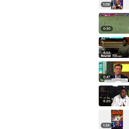
1:08
0:30
4:02
0:47
9:20
1:26