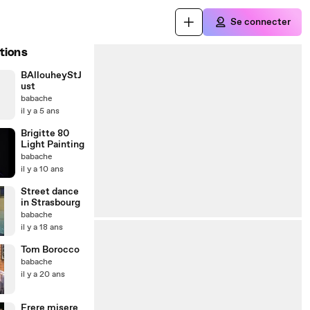
Se connecter
tions
BAllouheyStJ
ust
babache
il y a 5 ans
Brigitte 80
Light Painting
babache
il y a 10 ans
Street dance
in Strasbourg
babache
il y a 18 ans
Tom Borocco
babache
il y a 20 ans
Frere misere