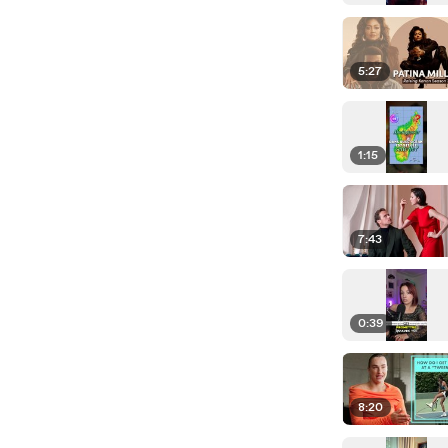
5:27
1:15
7:43
0:39
8:20